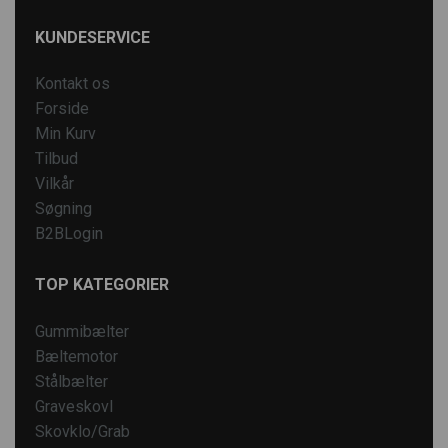
KUNDESERVICE
Kontakt os
Forside
Min Kurv
Tilbud
Vilkår
Søgning
B2BLogin
TOP KATEGORIER
Gummibælter
Bæltemotor
Stålbælter
Graveskovl
Skovklo/Grab