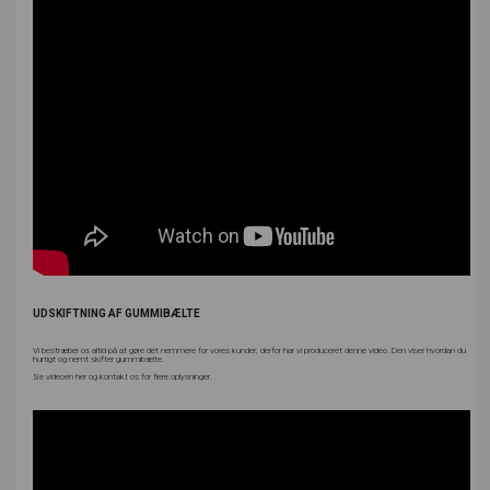
UDSKIFTNING AF GUMMIBÆLTE
Vi bestræber os altid på at gøre det nemmere for vores kunder, derfor har vi produceret denne video. Den viser hvordan du
hurtigt og nemt skifter gummibælte.
Se videoen her og kontakt os for flere oplysninger.