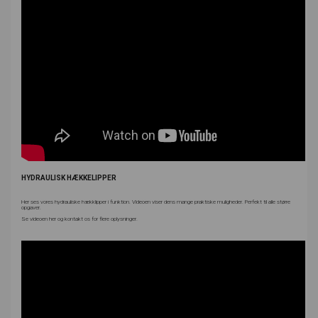
HYDRAULISK HÆKKELIPPER
Her ses vores hydrauliske hækklipper i funktion. Videoen viser dens mange praktiske muligheder. Perfekt til alle større
opgaver.
Se videoen her og kontakt os for flere oplysninger.