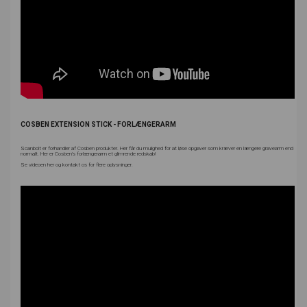
COSBEN EXTENSION STICK - FORLÆNGERARM
Scanbolt er forhandler af Cosben produkter. Her får du mulighed for at løse opgaver som kræver en længere gravearm end
normalt. Her er Cosben's forlængerarm et glimrende redskab!
Se videoen her og kontakt os for flere oplysninger.