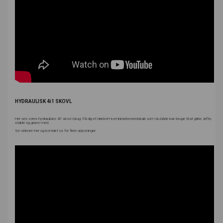
HYDRAULISK 4i1 SKOVL
Her ses vores hydrauliske 4i1 skovl i brug. Få dig et lækkert kombinationsredskab som du både kan bruge til at gribe, løfte,
stable og grave med.
Se videoen her og kontakt os for flere oplysninger.