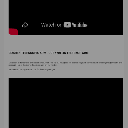
COSBEN TELESCOPIC ARM - UDSKYDELIG TELESKOP ARM
Scanbolt er forhandler af Cosben produkter. Her får du mulighed for at løse opgaver som kræver en længere gravearm end
normalt. Her er Cosben's teleskop arm en ny verden!
Se videoen her og kontakt os for flere oplysninger.