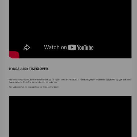
HYDRAULISK TRÆKLØVER
Her ses vores hydrauliske trækløver i brug. Få dig et lækkert redskab til håndteringen af stammer og grene, og gør det ellers
hårde arbejde til en fornøjelse direkte fra kabinen.
Se videoen her og kontakt os for flere oplysninger.