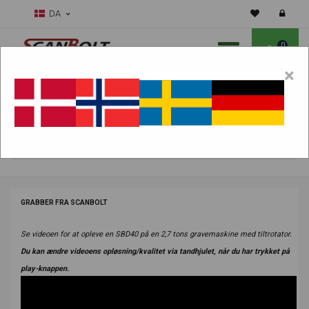
DA
0
×
Skal vi hjælpe dig med sliddele?
Vælg maskine:
FIND PRODUKTER
GRABBER FRA SCANBOLT
Se videoen for at opleve en SBD40 på en 2,7 tons gravemaskine med tiltrotator.
Du kan ændre videoens opløsning/kvalitet via tandhjulet, når du har trykket på
play-knappen.