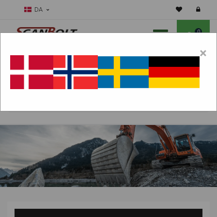
DA
0
×
Skal vi hjælpe dig med sliddele?
Vælg maskine:
FIND PRODUKTER