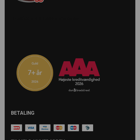
kunder og vores forpligtelse til at levere pålidelige
produkter og tjenester har gjort os til en pålidelig
partner for entreprenører og virksomheder i
byggebranchen. Vi er stolte over at være en del af
vores kunders succes ved at sikre, at deres maskiner
fungerer optimalt.
Scanbolt er mere end blot en leverandør af reservedele
og tilbehør; vi er din pålidelige partner i byggebranchen.
Vi stræber efter at gøre dit arbejde lettere ved at levere
de rigtige produkter til tiden, hver gang. Vælg Scanbolt
som din partner og oplev forskellen, vi kan gøre for din
virksomhed.
BETALING