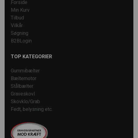
Forside
Min Kurv
Tilbud
Vilkår
Søgning
B2BLogin
TOP KATEGORIER
Gummibælter
Bæltemotor
Stålbælter
Graveskovl
Skovklo/Grab
Fedt, belysning etc.