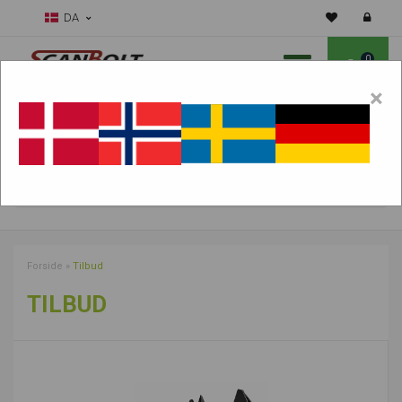
DA
0
×
Skal vi hjælpe dig med sliddele?
Vælg maskine:
FIND PRODUKTER
Forside
»
Tilbud
TILBUD