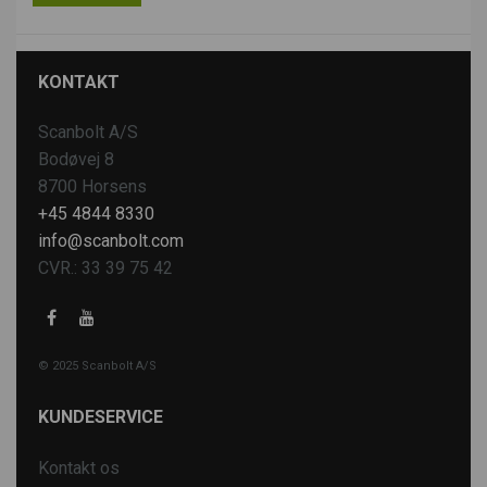
KONTAKT
Scanbolt A/S
Bodøvej 8
8700 Horsens
+45 4844 8330
info@scanbolt.com
CVR.: 33 39 75 42
© 2025 Scanbolt A/S
KUNDESERVICE
Kontakt os