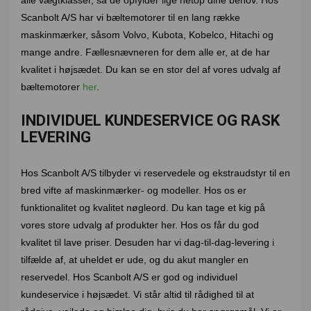
alle vægtklasser, så de opfylder lige netop dine behov. Hos
Scanbolt A/S har vi bæltemotorer til en lang række
maskinmærker, såsom Volvo, Kubota, Kobelco, Hitachi og
mange andre. Fællesnævneren for dem alle er, at de har
kvalitet i højsædet. Du kan se en stor del af vores udvalg af
bæltemotorer
her
.
INDIVIDUEL KUNDESERVICE OG RASK
LEVERING
Hos Scanbolt A/S tilbyder vi reservedele og ekstraudstyr til en
bred vifte af maskinmærker- og modeller. Hos os er
funktionalitet og kvalitet nøgleord. Du kan tage et kig på
vores store udvalg af produkter her. Hos os får du god
kvalitet til lave priser. Desuden har vi dag-til-dag-levering i
tilfælde af, at uheldet er ude, og du akut mangler en
reservedel. Hos Scanbolt A/S er god og individuel
kundeservice i højsædet. Vi står altid til rådighed til at