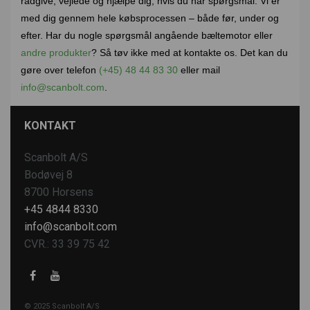
rådgive, vejlede og hjælpe dig, hvis du har spørgsmål. Vi er
med dig gennem hele købsprocessen – både før, under og
efter. Har du nogle spørgsmål angående bæltemotor eller
andre produkter
? Så tøv ikke med at kontakte os. Det kan du
gøre over telefon
(+45) 48 44 83 30
eller mail
info@scanbolt.com
.
KONTAKT
Scanbolt A/S
Bodøvej 8
8700 Horsens
+45 4844 8330
info@scanbolt.com
CVR.: 33 39 75 42
© 2025 Scanbolt A/S