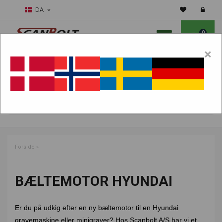
DA
0
×
Skal vi hjælpe dig med sliddele?
Vælg maskine:
FIND PRODUKTER
Forside
»
BÆLTEMOTOR HYUNDAI
Er du på udkig efter en ny bæltemotor til en Hyundai
gravemaskine eller minigraver? Hos Scanbolt A/S har vi et