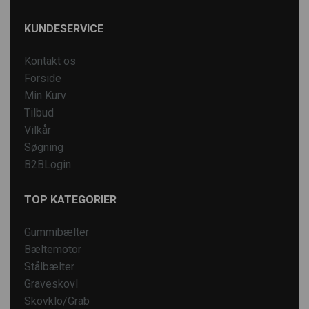
KUNDESERVICE
Kontakt os
Forside
Min Kurv
Tilbud
Vilkår
Søgning
B2BLogin
TOP KATEGORIER
Gummibælter
Bæltemotor
Stålbælter
Graveskovl
Skovklo/Grab