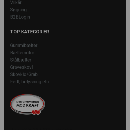
Vilkår
Søgning
B2BLogin
TOP KATEGORIER
Gummibælter
Bæltemotor
Stålbælter
Graveskovl
Skovklo/Grab
Fedt, belysning etc.