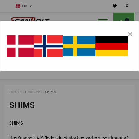
DA
0
×
Skal vi hjælpe dig med sliddele?
Vælg maskine:
FIND PRODUKTER
Forside
»
Produkter
»
Shims
SHIMS
SHIMS
Hos Scanbolt A/S finder du et stort og varieret sortiment af