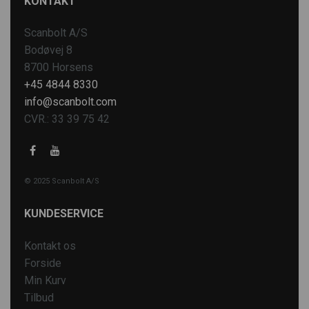
KONTAKT
Scanbolt A/S
Bodøvej 8
8700 Horsens
+45 4844 8330
info@scanbolt.com
CVR.: 33 39 75 42
© 2025 Scanbolt A/S
KUNDESERVICE
Kontakt os
Forside
Min Kurv
Tilbud