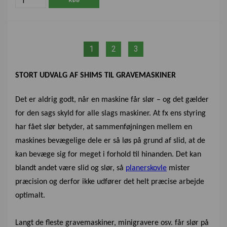
1
2
3
STORT UDVALG AF SHIMS TIL GRAVEMASKINER
Det er aldrig godt, når en maskine får slør – og det gælder
for den sags skyld for alle slags maskiner. At fx ens styring
har fået slør betyder, at sammenføjningen mellem en
maskines bevægelige dele er så løs på grund af slid, at de
kan bevæge sig for meget i forhold til hinanden. Det kan
blandt andet være slid og slør, så
planerskovle
mister
præcision og derfor ikke udfører det helt præcise arbejde
optimalt.
Langt de fleste gravemaskiner, minigravere osv. får slør på