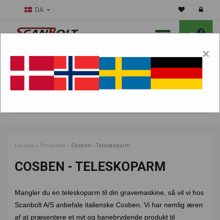
DA
0
×
Skal vi hjælpe dig med sliddele?
Vælg maskine:
FIND PRODUKTER
Forside
»
Produkter
»
Cosben - Teleskoparm
COSBEN - TELESKOPARM
Mangler du en teleskoparm til din gravemaskine, så vil vi hos
Scanbolt A/S anbefale italienske Cosben. Vi har nemlig æren
af at præsentere et nyt og banebrydende produkt til