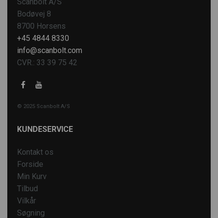
Scanbolt A/S
Bodøvej 8
8700 Horsens
+45 4844 8330
info@scanbolt.com
CVR.: 33 39 75 42
© 2025 Scanbolt A/S
KUNDESERVICE
Kontakt os
Forside
Min Kurv
Tilbud
Vilkår
Søgning