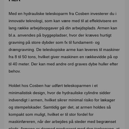
Med en hydrauliske teleskoparm fra Cosben investerer du i
innovativ teknologi, som kan være med til at effektivisere en
lang række arbejdsopgaver på din arbejdsplads. Armen kan
bl.a. anvendes på byggepladser, hvor der kræves hurtigt
gravning på store dybder som fx til fundament- og
drængravning. De teleskopiske arme kan leveres til maskiner
fra 8 til 50 tons, hvilket giver maskinen en rækkevidde på op
til 40 meter. Der kan med andre ord graves dybe huller efter
behov.
Holdet hos Cosben har udført teleskoparmen i et
minimalistisk design, hvor de hydrauliske cylindre sidder
indvendigt i armen, hvilket sikrer minimal risiko for lækager
og stempelskader. Samtidig gør det, at armen holdes så
kompakt som muligt, hvilket er til stor fordel for
maskinføreren, når der arbejdes på steder med begrænset
plads. Armene er dermed produceret med den tankegang, at