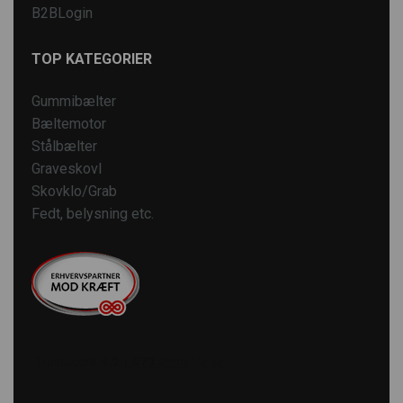
B2BLogin
TOP KATEGORIER
Gummibælter
Bæltemotor
Stålbælter
Graveskovl
Skovklo/Grab
Fedt, belysning etc.