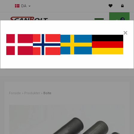
DA
0
×
Skal vi hjælpe dig med sliddele?
Vælg maskine:
FIND PRODUKTER
Forside
»
Produkter
»
Bolte