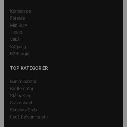
Kontakt os
Forside
Min Kurv
Tilbud
Vilkår
Søgning
B2BLogin
TOP KATEGORIER
Gummibælter
Bæltemotor
Stålbælter
Graveskovl
Skovklo/Grab
Fedt, belysning etc.