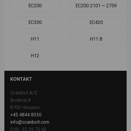
EC200
EC200 2101 ~ 2759
EC300
EC420
H11
H11 B
H12
KONTAKT
Scanbolt A/S
Bodøvej 8
8700 Horsens
+45 4844 8330
info@scanbolt.com
CVR.: 33 39 75 42