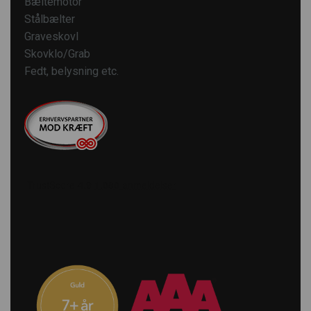
Bæltemotor
Stålbælter
Graveskovl
Skovklo/Grab
Fedt, belysning etc.