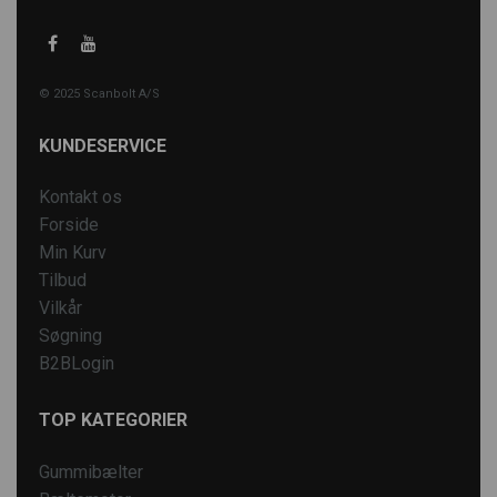
© 2025 Scanbolt A/S
KUNDESERVICE
Kontakt os
Forside
Min Kurv
Tilbud
Vilkår
Søgning
B2BLogin
TOP KATEGORIER
Gummibælter