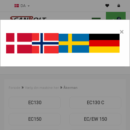
DA
0
×
Skal vi hjælpe dig med sliddele?
Vælg maskine:
FIND PRODUKTER
»
»
Forside
Vælg din maskine her
Åkerman
EC130
EC130 C
EC150
EC/EW 150