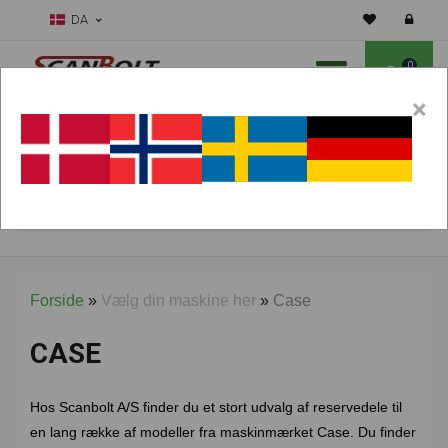
DA
0
×
Skal vi hjælpe dig med sliddele?
Vælg maskine:
FIND PRODUKTER
Forside
»
Vælg din maskine her
»
Case
CASE
Hos Scanbolt A/S finder du et stort udvalg af reservedele til
en lang række af modeller fra maskinmærket Case. Du finder