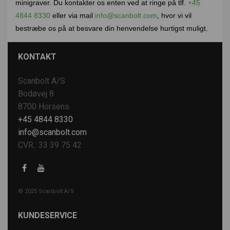
minigraver. Du kontakter os enten ved at ringe på tlf.
+45
4844 8330
eller via mail
info@scanbolt.com
, hvor vi vil
bestræbe os på at besvare din henvendelse hurtigst muligt.
KONTAKT
Scanbolt A/S
Bodøvej 8
8700 Horsens
+45 4844 8330
info@scanbolt.com
CVR.: 33 39 75 42
© 2025 Scanbolt A/S
KUNDESERVICE