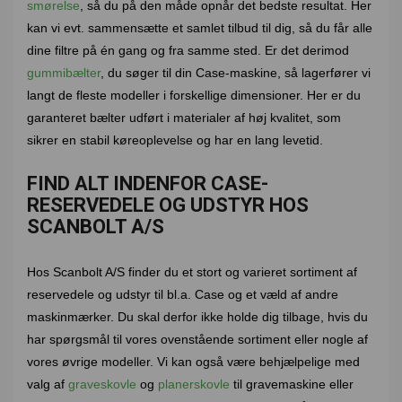
smørelse
, så du på den måde opnår det bedste resultat. Her
kan vi evt. sammensætte et samlet tilbud til dig, så du får alle
dine filtre på én gang og fra samme sted. Er det derimod
gummibælter
, du søger til din Case-maskine, så lagerfører vi
langt de fleste modeller i forskellige dimensioner. Her er du
garanteret bælter udført i materialer af høj kvalitet, som
sikrer en stabil køreoplevelse og har en lang levetid.
FIND ALT INDENFOR CASE-
RESERVEDELE OG UDSTYR HOS
SCANBOLT A/S
Hos Scanbolt A/S finder du et stort og varieret sortiment af
reservedele og udstyr til bl.a. Case og et væld af andre
maskinmærker. Du skal derfor ikke holde dig tilbage, hvis du
har spørgsmål til vores ovenstående sortiment eller nogle af
vores øvrige modeller. Vi kan også være behjælpelige med
valg af
graveskovle
og
planerskovle
til gravemaskine eller