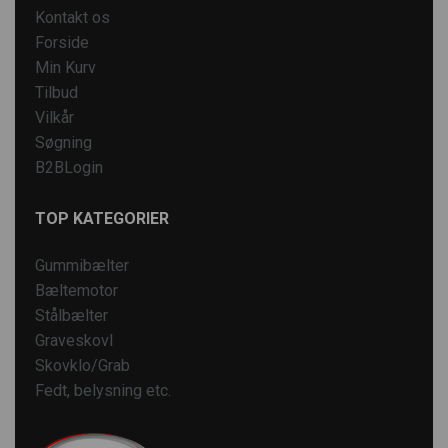
Kontakt os
Forside
Min Kurv
Tilbud
Vilkår
Søgning
B2BLogin
TOP KATEGORIER
Gummibælter
Bæltemotor
Stålbælter
Graveskovl
Skovklo/Grab
Fedt, belysning etc.