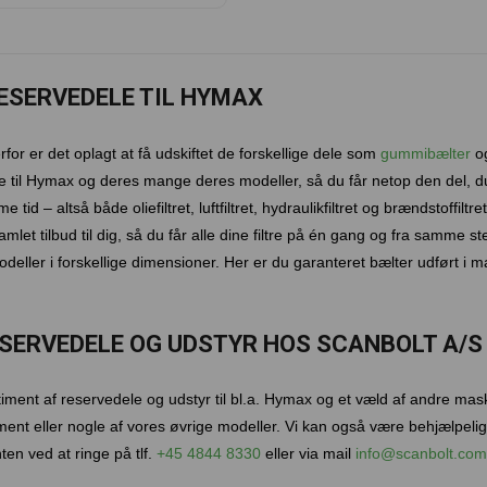
ESERVEDELE TIL HYMAX
for er det oplagt at få udskiftet de forskellige dele som
gummibælter
og
le til Hymax og deres mange deres modeller, så du får netop den del, du 
 tid – altså både oliefiltret, luftfiltret, hydraulikfiltret og brændstoffiltr
mlet tilbud til dig, så du får alle dine filtre på én gang og fra samme s
eller i forskellige dimensioner. Her er du garanteret bælter udført i mate
ESERVEDELE OG UDSTYR HOS SCANBOLT A/S
rtiment af reservedele og udstyr til bl.a. Hymax og et væld af andre mas
ment eller nogle af vores øvrige modeller. Vi kan også være behjælpel
en ved at ringe på tlf.
+45 4844 8330
eller via mail
info@scanbolt.com