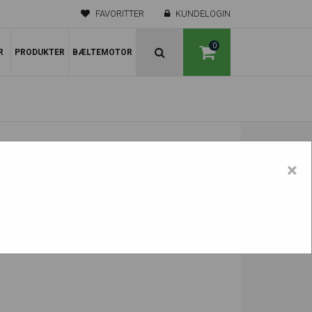
FAVORITTER
KUNDELOGIN
0
R
PRODUKTER
BÆLTEMOTOR
×
bl.a. oliefiltre,
gummibælter
, stålbælter, luftfiltre
gravemaskine. Se vores nedenstående