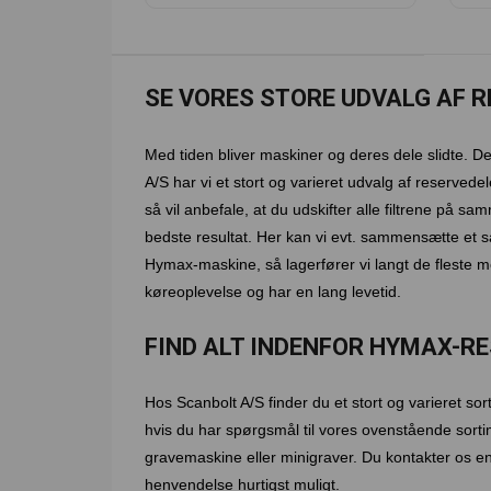
SE VORES STORE UDVALG AF R
Med tiden bliver maskiner og deres dele slidte. Der
A/S har vi et stort og varieret udvalg af reservede
så vil anbefale, at du udskifter alle filtrene på samme
bedste resultat. Her kan vi evt. sammensætte et sa
Hymax-maskine, så lagerfører vi langt de fleste mod
køreoplevelse og har en lang levetid.
FIND ALT INDENFOR HYMAX-R
Hos Scanbolt A/S finder du et stort og varieret so
hvis du har spørgsmål til vores ovenstående sorti
gravemaskine eller minigraver. Du kontakter os ent
henvendelse hurtigst muligt.