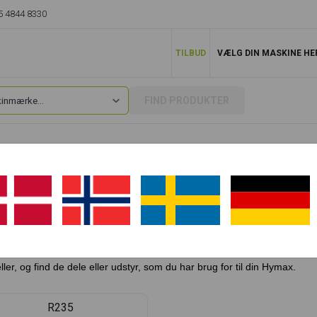
5 4844 8330
TILBUD
VÆLG DIN MASKINE HE
FIND PRODUKTER
rvedele til en lang række af modeller fra maskinmærket Hymax. Du finder 
dskifte på din Hymax-maskine, hvad end du har en minigraver eller 
ler, og find de dele eller udstyr, som du har brug for til din Hymax.
R235