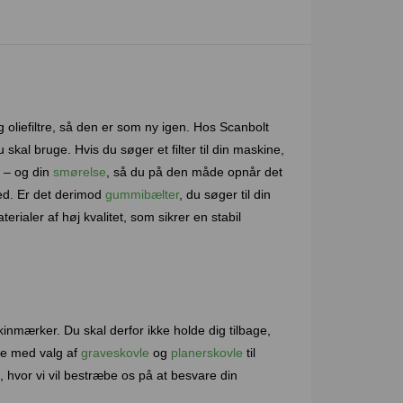
 oliefiltre, så den er som ny igen. Hos Scanbolt
skal bruge. Hvis du søger et filter til din maskine,
et – og din
smørelse
, så du på den måde opnår det
ted. Er det derimod
gummibælter
, du søger til din
rialer af høj kvalitet, som sikrer en stabil
kinmærker. Du skal derfor ikke holde dig tilbage,
ige med valg af
graveskovle
og
planerskovle
til
, hvor vi vil bestræbe os på at besvare din