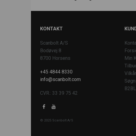
KONTAKT
KUND
Scanbolt A/S
Konta
Bodøvej 8
Fors
8700 Horsens
Min K
Tilbu
+45 4844 8330
Vilkå
info@scanbolt.com
Søgn
B2BL
CVR.: 33 39 75 42
© 2025 Scanbolt A/S