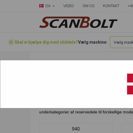
DA
VIDEO
OM OS
KONTAKT
+4
Skal vi hjælpe dig med sliddele?
Vælg maskine:
Forside
»
Vælg din maskine her
»
Hymax
HYMAX
Hos Scanbolt A/S finder du et stort udvalg af rese
samt mange andre maskindele, som du selv kan u
underkategorier af reservedele til forskellige model
940