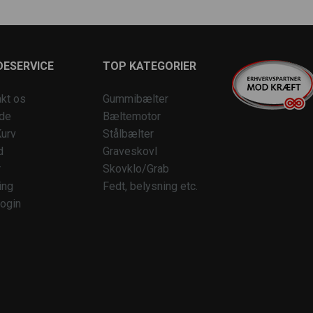
ESERVICE
TOP KATEGORIER
kt os
Gummibælter
ide
Bæltemotor
urv
Stålbælter
d
Graveskovl
r
Skovklo/Grab
ing
Fedt, belysning etc.
ogin