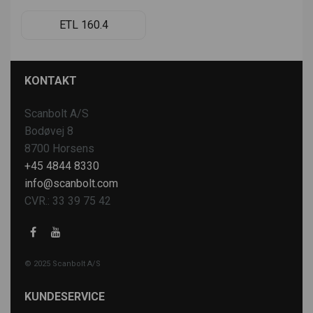
ETL 160.4
KONTAKT
Scanbolt A/S
Bodøvej 8
8700 Horsens
+45 4844 8330
info@scanbolt.com
CVR.: 33 39 75 42
© 2025 Scanbolt A/S
KUNDESERVICE