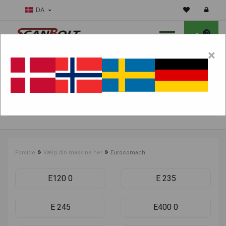
DA
0
×
Skal vi hjælpe dig med sliddele?
Vælg maskine:
FIND PRODUKTER
»
»
Forside
Vælg din maskine her
Eurocomach
E120 0
E 235
E 245
E400 0