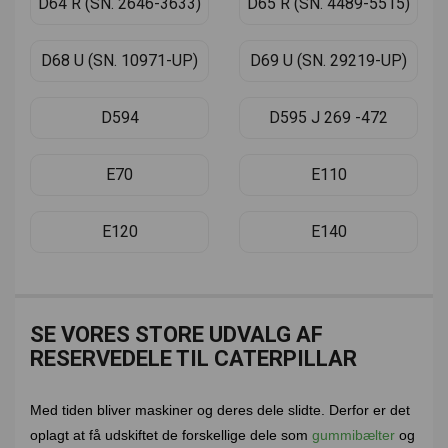
D64 R (SN. 2646-3633)
D65 R (SN. 4489-5515)
D68 U (SN. 10971-UP)
D69 U (SN. 29219-UP)
D594
D595 J 269 -472
E70
E110
E120
E140
SE VORES STORE UDVALG AF
RESERVEDELE TIL CATERPILLAR
Med tiden bliver maskiner og deres dele slidte. Derfor er det
oplagt at få udskiftet de forskellige dele som
gummibælter
og