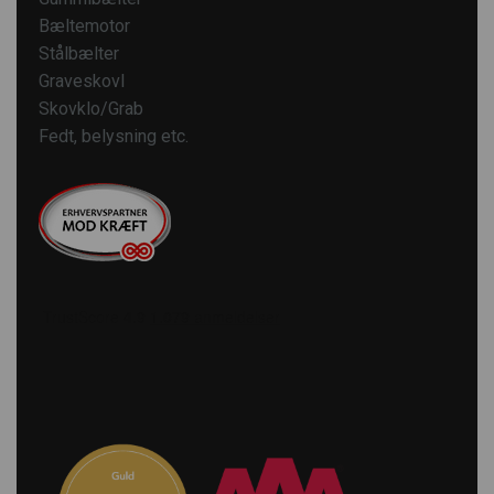
Bæltemotor
Stålbælter
Graveskovl
Skovklo/Grab
Fedt, belysning etc.