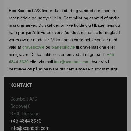
Hos Scanbolt A/S finder du et stort og varieret sortiment af
reservedele og udstyr til bl.a. Caterpillar og et væld af andre
maskinmærker. Du skal derfor ikke holde dig tilbage, hvis du
har spørgsmål til vores ovenstående sortiment eller nogle af
vores øvrige modeller. Vi kan også være behjælpelige med
valg af
graveskovle
og
planerskovle
til gravemaskine eller
minigraver. Du kontakter os enten ved at ringe på tlf.
+45
4844 8330
eller via mail
info@scanbolt.com
, hvor vi vil
bestræbe os på at besvare din henvendelse hurtigst muligt.
KONTAKT
Scanbolt A/S
Bodøvej 8
8700 Horsens
+45 4844 8330
info@scanbolt.com