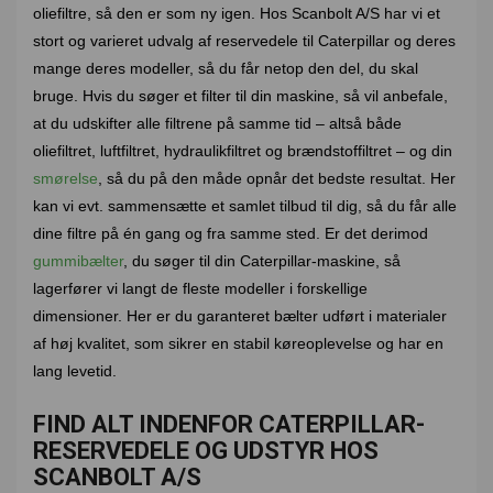
oliefiltre, så den er som ny igen. Hos Scanbolt A/S har vi et
stort og varieret udvalg af reservedele til Caterpillar og deres
mange deres modeller, så du får netop den del, du skal
bruge. Hvis du søger et filter til din maskine, så vil anbefale,
at du udskifter alle filtrene på samme tid – altså både
oliefiltret, luftfiltret, hydraulikfiltret og brændstoffiltret – og din
smørelse
, så du på den måde opnår det bedste resultat. Her
kan vi evt. sammensætte et samlet tilbud til dig, så du får alle
dine filtre på én gang og fra samme sted. Er det derimod
gummibælter
, du søger til din Caterpillar-maskine, så
lagerfører vi langt de fleste modeller i forskellige
dimensioner. Her er du garanteret bælter udført i materialer
af høj kvalitet, som sikrer en stabil køreoplevelse og har en
lang levetid.
FIND ALT INDENFOR CATERPILLAR-
RESERVEDELE OG UDSTYR HOS
SCANBOLT A/S