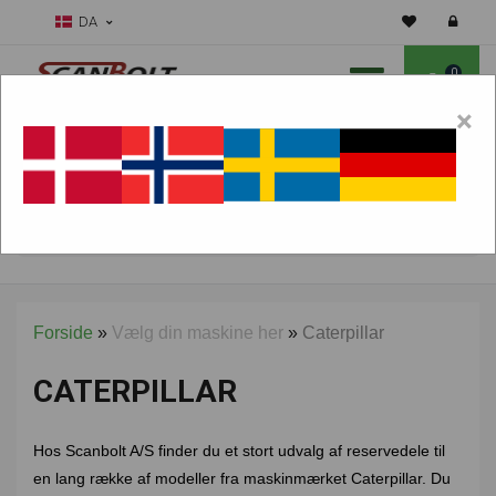
DA
0
×
Skal vi hjælpe dig med sliddele?
Vælg maskine:
FIND PRODUKTER
Forside
»
Vælg din maskine her
»
Caterpillar
CATERPILLAR
Hos Scanbolt A/S finder du et stort udvalg af reservedele til
en lang række af modeller fra maskinmærket Caterpillar. Du