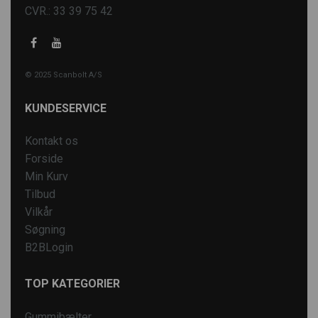
CVR.: 33 39 75 42
© 2025 Scanbolt A/S
KUNDESERVICE
Kontakt os
Forside
Min Kurv
Tilbud
Vilkår
Søgning
B2BLogin
TOP KATEGORIER
Gummibælter