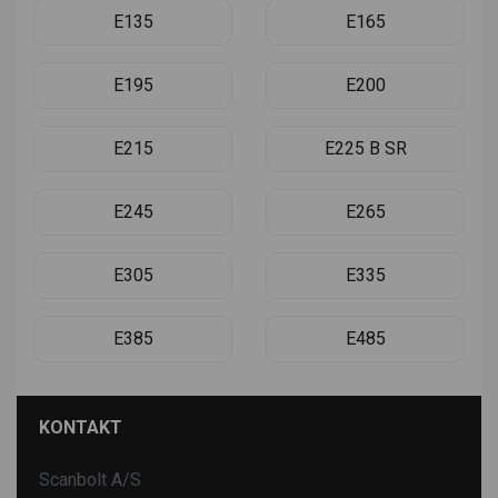
E135
E165
E195
E200
E215
E225 B SR
E245
E265
E305
E335
E385
E485
KONTAKT
Scanbolt A/S