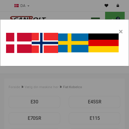
DA
0
×
Skal vi hjælpe dig med sliddele?
Vælg maskine:
FIND PRODUKTER
»
»
Forside
Vælg din maskine her
Fiat Kobelco
E30
E45SR
E70SR
E115