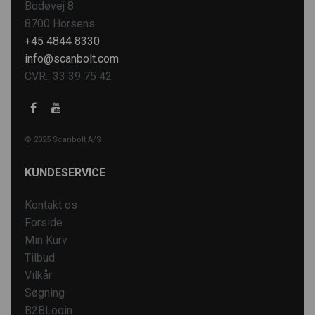
Bodøvej 8
8700 Horsens
+45 4844 8330
info@scanbolt.com
CVR.: 33 39 75 42
© 2025 Scanbolt A/S
KUNDESERVICE
Kontakt os
Forside
Min Kurv
Tilbud
Vilkår
Søgning
B2BLogin