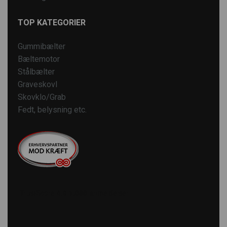
TOP KATEGORIER
Gummibælter
Bæltemotor
Stålbælter
Graveskovl
Skovklo/Grab
Fedt, belysning etc.