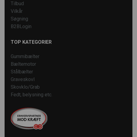
Tilbud
Vilkår
Søgning
B2BLogin
TOP KATEGORIER
Gummibælter
Bæltemotor
Stålbælter
Graveskovl
Skovklo/Grab
Fedt, belysning etc.