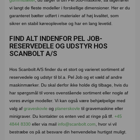
vi langt de fleste modeller i forskellige dimensioner. Her er du
garanteret bælter udført i materialer af høj kvalitet, som
sikrer en stabil køreoplevelse og har en lang levetid.
FIND ALT INDENFOR PEL JOB-
RESERVEDELE OG UDSTYR HOS
SCANBOLT A/S
Hos Scanbolt A/S finder du et stort og varieret sortiment af
reservedele og udstyr til bl.a. Pel Job og et væld af andre
maskinmærker. Du skal derfor ikke holde dig tilbage, hvis du
har spørgsmål til vores ovenstående sortiment eller nogle af
vores øvrige modeller. Vi kan også være behjælpelige med
valg af
graveskovle
og
planerskovle
til gravemaskine eller
minigraver. Du kontakter os enten ved at ringe på tlf.
+45
4844 8330
eller via mail
info@scanbolt.com
, hvor vi vil
bestræbe os på at besvare din henvendelse hurtigst muligt.