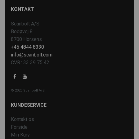
KONTAKT
Scanbolt A/S
Bodøvej 8
8700 Horsens
+45 4844 8330
info@scanbolt.com
CVR.: 33 39 75 42
© 2025 Scanbolt A/S
KUNDESERVICE
Kontakt os
Forside
Min Kurv