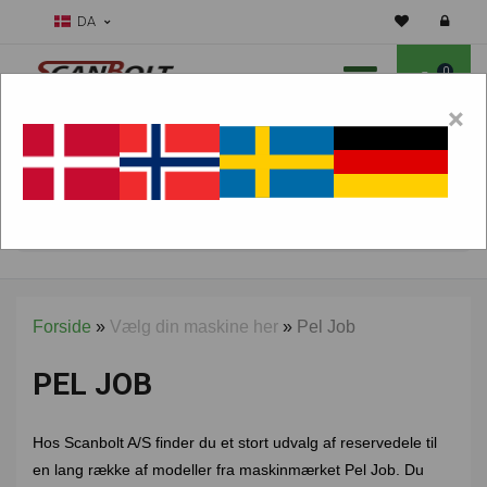
DA
0
×
Skal vi hjælpe dig med sliddele?
Vælg maskine:
FIND PRODUKTER
Forside
»
Vælg din maskine her
»
Pel Job
PEL JOB
Hos Scanbolt A/S finder du et stort udvalg af reservedele til
en lang række af modeller fra maskinmærket Pel Job. Du