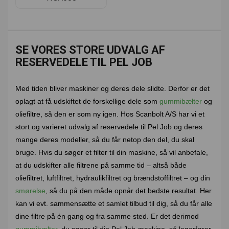
SE VORES STORE UDVALG AF
RESERVEDELE TIL PEL JOB
Med tiden bliver maskiner og deres dele slidte. Derfor er det
oplagt at få udskiftet de forskellige dele som
gummibælter
og
oliefiltre, så den er som ny igen. Hos Scanbolt A/S har vi et
stort og varieret udvalg af reservedele til Pel Job og deres
mange deres modeller, så du får netop den del, du skal
bruge. Hvis du søger et filter til din maskine, så vil anbefale,
at du udskifter alle filtrene på samme tid – altså både
oliefiltret, luftfiltret, hydraulikfiltret og brændstoffiltret – og din
smørelse
, så du på den måde opnår det bedste resultat. Her
kan vi evt. sammensætte et samlet tilbud til dig, så du får alle
dine filtre på én gang og fra samme sted. Er det derimod
gummibælter
, du søger til din Pel Job-maskine, så lagerfører