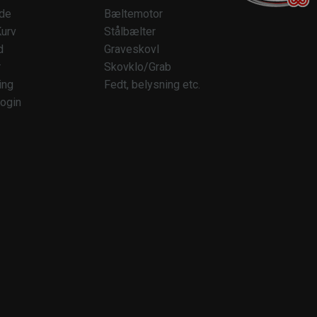
ide
Bæltemotor
urv
Stålbælter
d
Graveskovl
r
Skovklo/Grab
ing
Fedt, belysning etc.
ogin