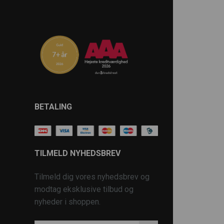
BETALING
TILMELD NYHEDSBREV
Tilmeld dig vores nyhedsbrev og
modtag eksklusive tilbud og
nyheder i shoppen.