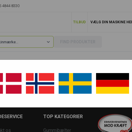
5 4844 8330
TILBUD
VÆLG DIN MASKINE HE
FIND PRODUKTER
EB11
EB11 - Ny version
EB11 1°
ESERVICE
TOP KATEGORIER
kt os
Gummibælter