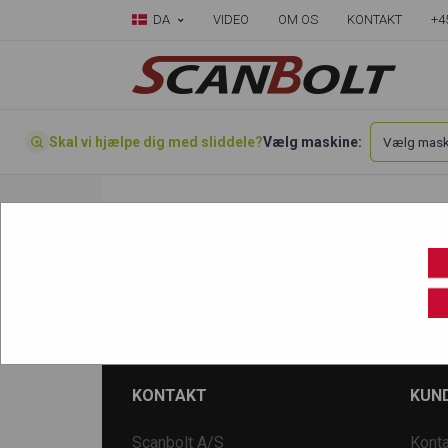
DA
VIDEO
OM OS
KONTAKT
+4
Skal vi hjælpe dig med sliddele?
Vælg maskine:
Forside
»
Vælg din maskine her
»
Pel Job
»
EB11 - Gammel version
KONTAKT
KUND
Scanbolt A/S
Konta