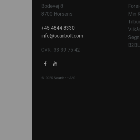
Bodøvej 8
Fors
8700 Horsens
Min K
Tilbu
+45 4844 8330
Vilkå
info@scanbolt.com
Søgn
B2BL
CVR.: 33 39 75 42
© 2025 Scanbolt A/S