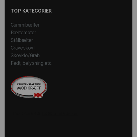
TOP KATEGORIER
Gummibælter
Bæltemotor
Stålbælter
Graveskovl
Skovklo/Grab
Fedt, belysning etc.