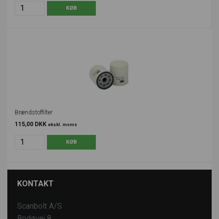
Brændstoffilter
115,00 DKK
ekskl. moms
KONTAKT
Scanbolt A/S
Bodøvej 8