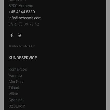
8700 Horsens
+45 4844 8330
info@scanbolt.com
CVR.: 33 39 75 42
© 2025 Scanbolt A/S
KUNDESERVICE
Kontakt os
Forside
Min Kurv
Tilbud
Vilkår
Søgning
B2BLogin