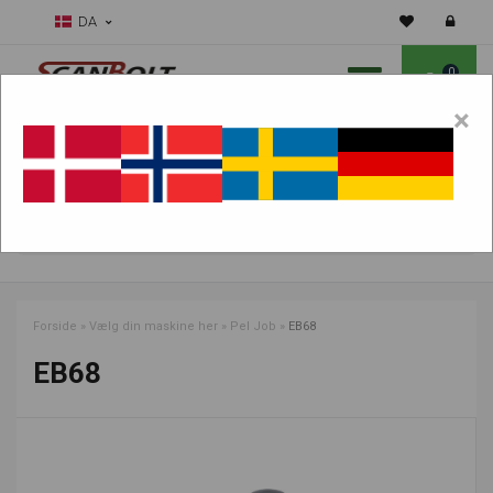
DA
0
×
Skal vi hjælpe dig med sliddele?
Vælg maskine:
FIND PRODUKTER
Forside
»
Vælg din maskine her
»
Pel Job
»
EB68
EB68