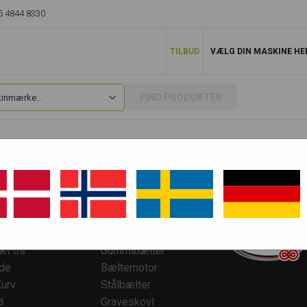
5 4844 8330
TILBUD
VÆLG DIN MASKINE HE
FIND PRODUKTER
ESERVICE
TOP KATEGORIER
kt os
Gummibælter
ide
Bæltemotor
urv
Stålbælter
d
Graveskovl