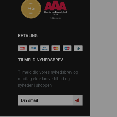
BETALING
TILMELD NYHEDSBREV
Tilmeld dig vores nyhedsbrev og
modtag eksklusive tilbud og
nyheder i shoppen.