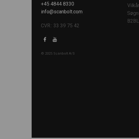
+45 4844 8330
Vilkå
info@scanbolt.com
Søgn
B2BL
CVR.: 33 39 75 42
© 2025 Scanbolt A/S