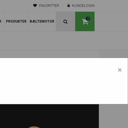
FAVORITTER
KUNDELOGIN
0
R
PRODUKTER
BÆLTEMOTOR
×