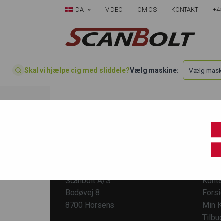
DA
VIDEO
OM OS
KONTAKT
+4
Skal vi hjælpe dig med sliddele?
Vælg maskine:
Ingen varer fundet
KONTAKT
KUND
Scanbolt A/S
Konta
Bodøvej 8
Fors
8700 Horsens
Min K
Tilbu