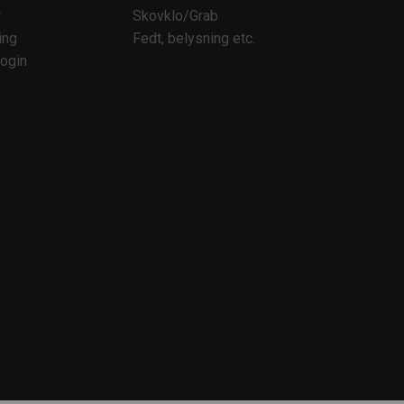
r
Skovklo/Grab
ing
Fedt, belysning etc.
ogin