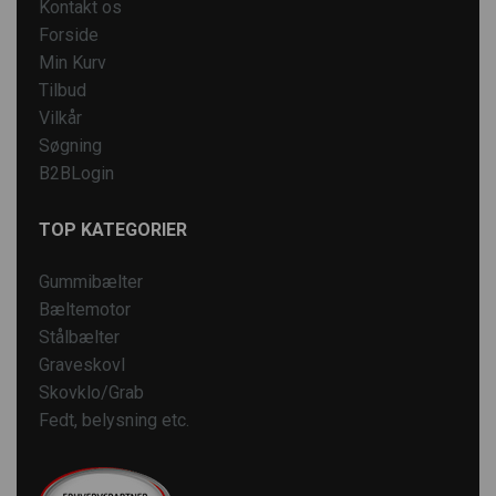
Kontakt os
Forside
Min Kurv
Tilbud
Vilkår
Søgning
B2BLogin
TOP KATEGORIER
Gummibælter
Bæltemotor
Stålbælter
Graveskovl
Skovklo/Grab
Fedt, belysning etc.