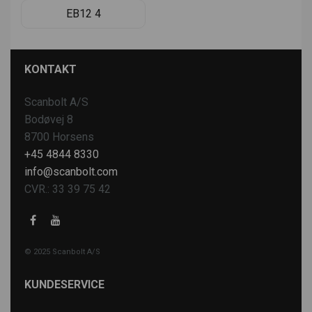
EB12 4
KONTAKT
Scanbolt A/S
Bodøvej 8
8700 Horsens
+45 4844 8330
info@scanbolt.com
CVR.: 33 39 75 42
© 2025 Scanbolt A/S
KUNDESERVICE