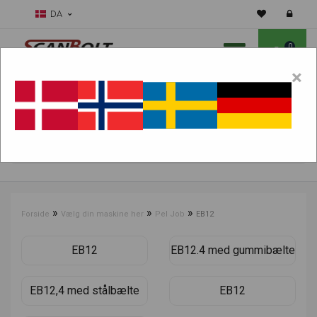
DA
0
×
Skal vi hjælpe dig med sliddele?
Vælg maskine:
FIND PRODUKTER
»
»
»
Forside
Vælg din maskine her
Pel Job
EB12
EB12
EB12.4 med gummibælte
EB12,4 med stålbælte
EB12