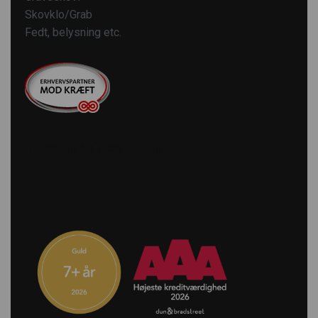
Skovklo/Grab
Fedt, belysning etc.