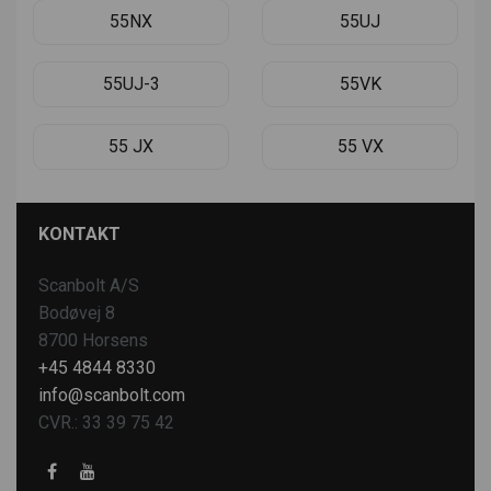
55NX
55UJ
55UJ-3
55VK
55 JX
55 VX
KONTAKT
Scanbolt A/S
Bodøvej 8
8700 Horsens
+45 4844 8330
info@scanbolt.com
CVR.: 33 39 75 42