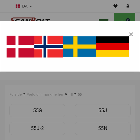
DA
0
×
Skal vi hjælpe dig med sliddele?
Vælg maskine:
FIND PRODUKTER
»
»
»
Forside
Vælg din maskine her
IHI
55
55G
55J
55J-2
55N