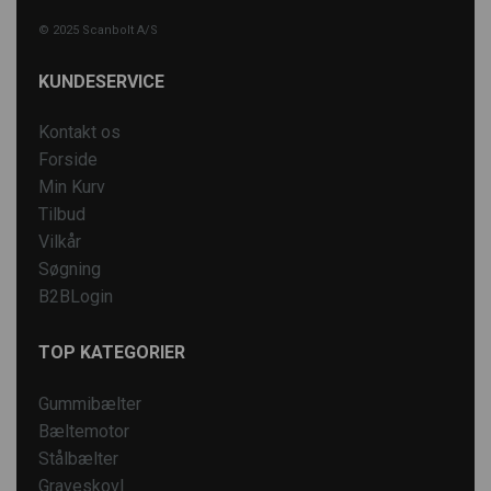
© 2025 Scanbolt A/S
KUNDESERVICE
Kontakt os
Forside
Min Kurv
Tilbud
Vilkår
Søgning
B2BLogin
TOP KATEGORIER
Gummibælter
Bæltemotor
Stålbælter
Graveskovl