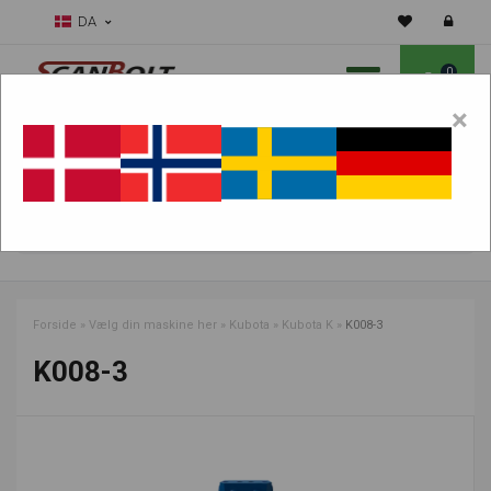
DA
0
×
Skal vi hjælpe dig med sliddele?
Vælg maskine:
FIND PRODUKTER
Forside
»
Vælg din maskine her
»
Kubota
»
Kubota K
»
K008-3
K008-3