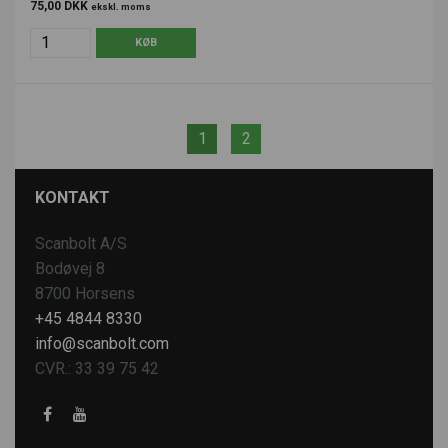
75,00 DKK
ekskl. moms
1
2
KONTAKT
Scanbolt A/S
Bodøvej 8
8700 Horsens
+45 4844 8330
info@scanbolt.com
CVR.: 33 39 75 42