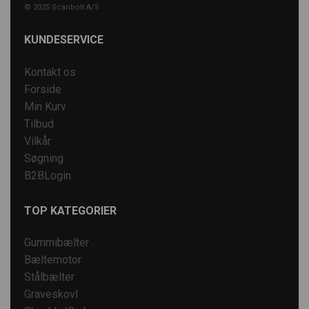
© 2025 Scanbolt A/S
KUNDESERVICE
Kontakt os
Forside
Min Kurv
Tilbud
Vilkår
Søgning
B2BLogin
TOP KATEGORIER
Gummibælter
Bæltemotor
Stålbælter
Graveskovl