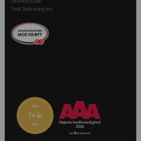
Skovklo/Grab
Fedt, belysning etc.