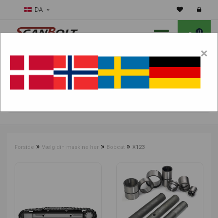
DA
0
×
Skal vi hjælpe dig med sliddele?
Vælg maskine:
FIND PRODUKTER
»
»
»
Forside
Vælg din maskine her
Bobcat
X123