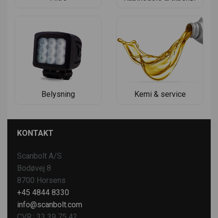
Belysning
Kemi & service
KONTAKT
Scanbolt A/S
Bodøvej 8
8700 Horsens
+45 4844 8330
info@scanbolt.com
CVR.: 33 39 75 42