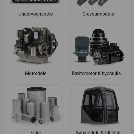
Undervognsdele
Gravearmsdele
Motordele
Bæltemotor & hydrauliske dele
Filtre
Kabinedele & tilbehør