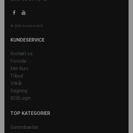
© 2025 Scanbolt A/S
KUNDESERVICE
Kontakt os
Forside
Min Kurv
Tilbud
Vilkår
Søgning
B2BLogin
TOP KATEGORIER
Gummibælter