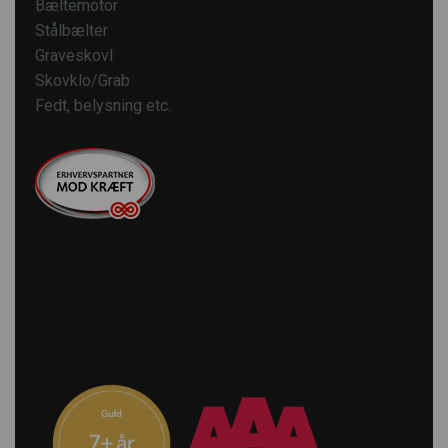
Bæltemotor
Stålbælter
Graveskovl
Skovklo/Grab
Fedt, belysning etc.