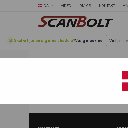
DA
VIDEO
OM OS
KONTAKT
+4
Skal vi hjælpe dig med sliddele?
Vælg maskine:
Forside
»
Vælg din maskine her
»
Bobcat
»
X
X341
X341G