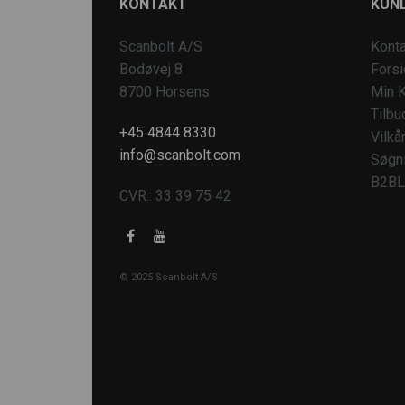
KONTAKT
KUND
Scanbolt A/S
Konta
Bodøvej 8
Fors
8700 Horsens
Min K
Tilbu
+45 4844 8330
Vilkå
info@scanbolt.com
Søgn
B2BL
CVR.: 33 39 75 42
© 2025 Scanbolt A/S