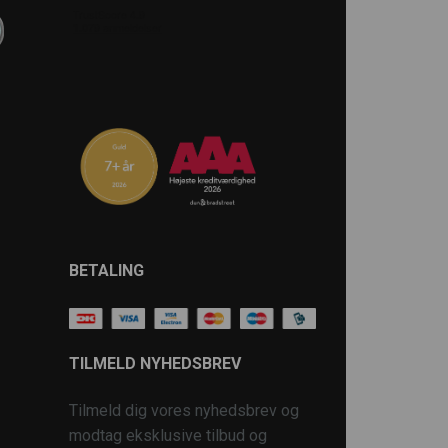
BETALING
TILMELD NYHEDSBREV
Tilmeld dig vores nyhedsbrev og
modtag eksklusive tilbud og