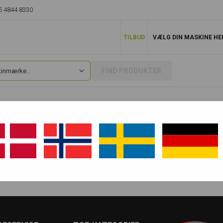
5 4844 8330
TILBUD
VÆLG DIN MASKINE HE
FIND PRODUKTER
341
X341C
X341D - Gummibælter