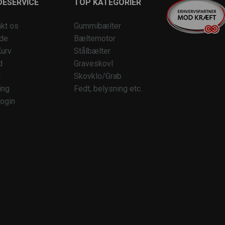
ESERVICE
TOP KATEGORIER
kt os
Gummibælter
ide
Bæltemotor
urv
Stålbælter
d
Graveskovl
r
Skovklo/Grab
ing
Fedt, belysning etc.
ogin