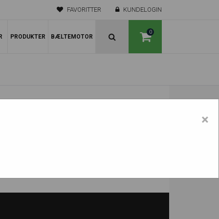
FAVORITTER
KUNDELOGIN
0
R
PRODUKTER
BÆLTEMOTOR
×
X341D - Stålbælter