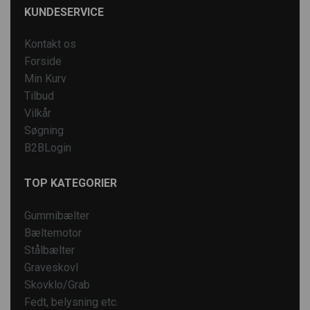
KUNDESERVICE
Kontakt os
Forside
Min Kurv
Tilbud
Vilkår
Søgning
B2BLogin
TOP KATEGORIER
Gummibælter
Bæltemotor
Stålbælter
Graveskovl
Skovklo/Grab
Fedt, belysning etc.