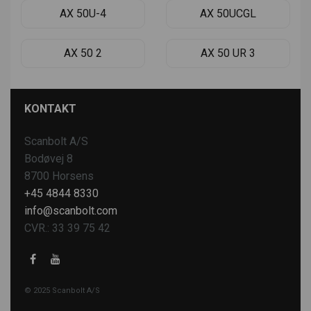
AX 50U-4
AX 50UCGL
AX 50 2
AX 50 UR 3
KONTAKT
Scanbolt A/S
Bodøvej 8
8700 Horsens
+45 4844 8330
info@scanbolt.com
CVR.: 33 39 75 42
© 2025 Scanbolt A/S