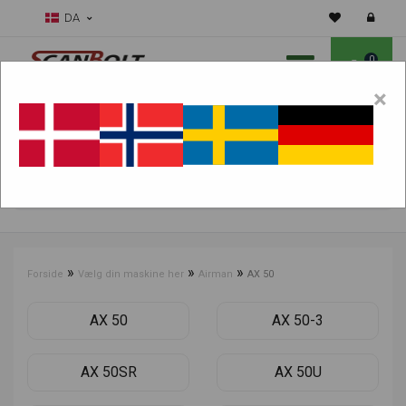
DA
0
×
Skal vi hjælpe dig med sliddele?
Vælg maskine:
FIND PRODUKTER
»
»
»
Forside
Vælg din maskine her
Airman
AX 50
AX 50
AX 50-3
AX 50SR
AX 50U