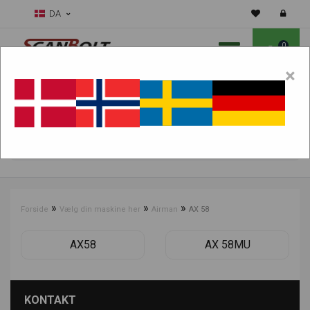
DA
0
×
Skal vi hjælpe dig med sliddele?
Vælg maskine:
FIND PRODUKTER
»
»
»
Forside
Vælg din maskine her
Airman
AX 58
AX58
AX 58MU
KONTAKT