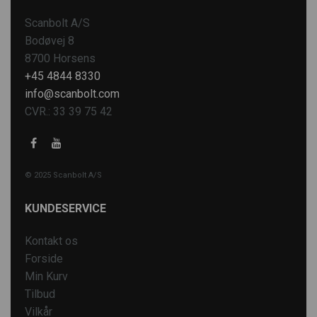
Scanbolt A/S
Bodøvej 8
8700 Horsens
+45 4844 8330
info@scanbolt.com
CVR.: 33 39 75 42
© 2025 Scanbolt A/S
KUNDESERVICE
Kontakt os
Forside
Min Kurv
Tilbud
Vilkår