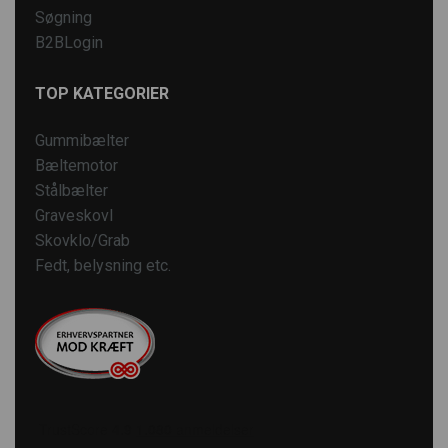
Søgning
B2BLogin
TOP KATEGORIER
Gummibælter
Bæltemotor
Stålbælter
Graveskovl
Skovklo/Grab
Fedt, belysning etc.