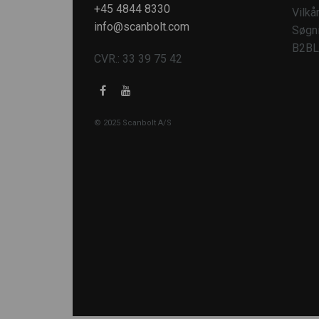
+45 4844 8330
Vilkå
info@scanbolt.com
Søgn
B2BL
CVR.: 33 39 75 42
© 2025 Scanbolt A/S