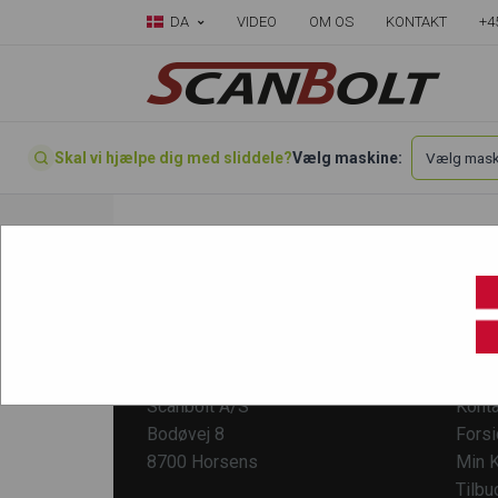
DA
VIDEO
OM OS
KONTAKT
+4
Skal vi hjælpe dig med sliddele?
Vælg maskine:
Ingen varer fundet
KONTAKT
KUND
Scanbolt A/S
Konta
Bodøvej 8
Fors
8700 Horsens
Min K
Tilbu