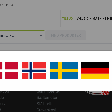
5 4844 8330
TILBUD
VÆLG DIN MASKINE HE
FIND PRODUKTER
ESERVICE
TOP KATEGORIER
kt os
Gummibælter
ide
Bæltemotor
urv
Stålbælter
d
Graveskovl