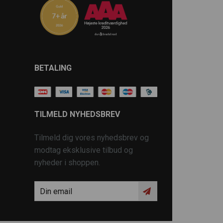
BETALING
TILMELD NYHEDSBREV
Tilmeld dig vores nyhedsbrev og
modtag eksklusive tilbud og
nyheder i shoppen.