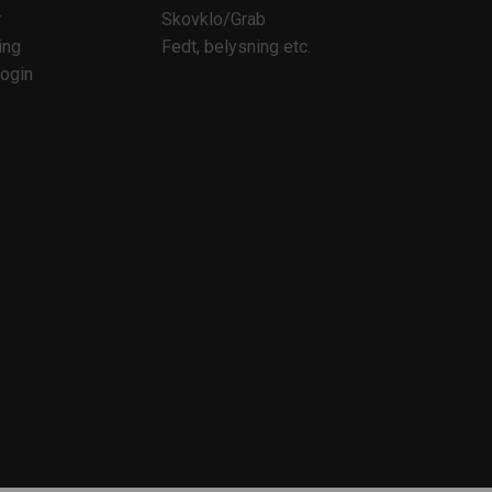
r
Skovklo/Grab
ing
Fedt, belysning etc.
ogin