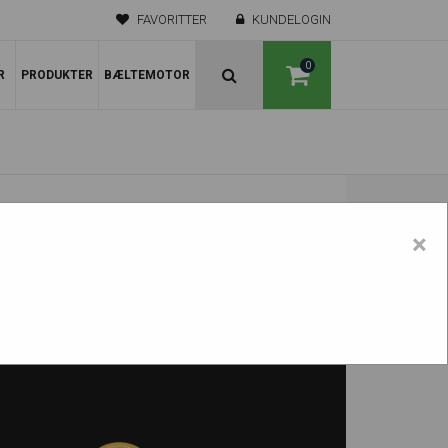
FAVORITTER
KUNDELOGIN
0
R
PRODUKTER
BÆLTEMOTOR
×