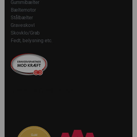
Gummibælter
Bæltemotor
Stålbælter
Graveskovl
Skovklo/Grab
Fedt, belysning etc.