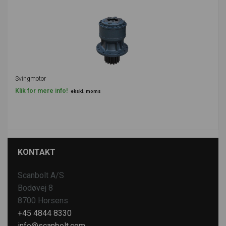
Svingmotor
Klik for mere info!
ekskl. moms
KONTAKT
Scanbolt A/S
Bodøvej 8
8700 Horsens
+45 4844 8330
info@scanbolt.com