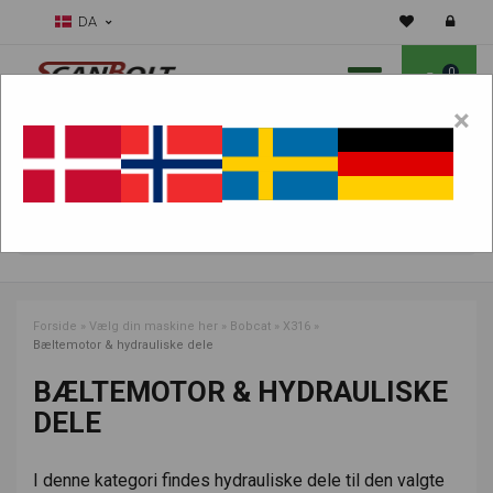
DA
0
×
Skal vi hjælpe dig med sliddele?
Vælg maskine:
FIND PRODUKTER
Forside
»
Vælg din maskine her
»
Bobcat
»
X316
»
Bæltemotor & hydrauliske dele
BÆLTEMOTOR & HYDRAULISKE
DELE
I denne kategori findes hydrauliske dele til den valgte