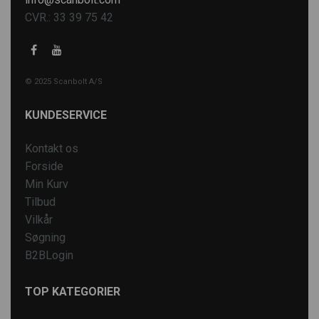
CVR.: 33 39 75 42
© 2025 Scanbolt A/S
KUNDESERVICE
Kontakt os
Forside
Min Kurv
Tilbud
Vilkår
Søgning
B2BLogin
TOP KATEGORIER