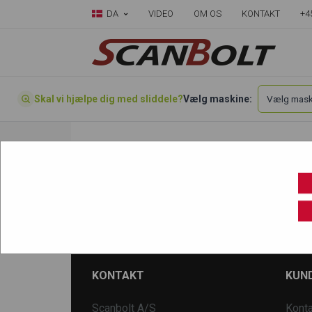
DA
VIDEO
OM OS
KONTAKT
+4
Skal vi hjælpe dig med sliddele?
Vælg maskine:
Forside
»
Vælg din maskine her
»
Hyundai
»
R480 9 LC
KONTAKT
KUND
Scanbolt A/S
Konta