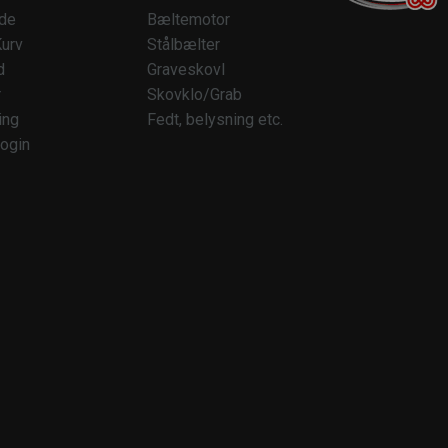
ide
Bæltemotor
urv
Stålbælter
d
Graveskovl
r
Skovklo/Grab
ing
Fedt, belysning etc.
ogin