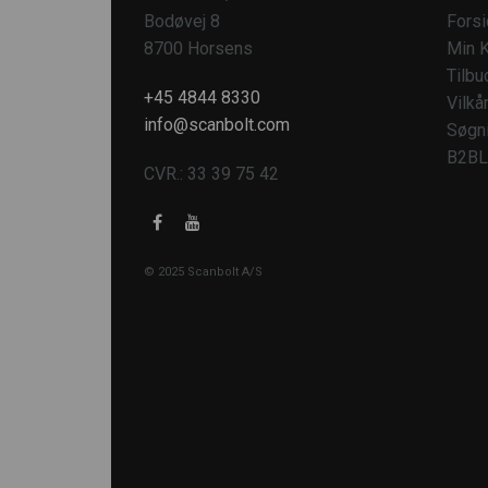
Bodøvej 8
Fors
8700 Horsens
Min K
Tilbu
+45 4844 8330
Vilkå
info@scanbolt.com
Søgn
B2BL
CVR.: 33 39 75 42
© 2025 Scanbolt A/S