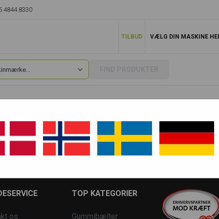
5 4844 8330
TILBUD
VÆLG DIN MASKINE HE
FIND PRODUKTER
R480
R480 LC 9 0028~
ESERVICE
TOP KATEGORIER
kt os
Gummibælter