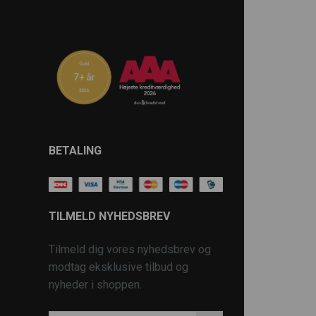
BETALING
TILMELD NYHEDSBREV
Tilmeld dig vores nyhedsbrev og
modtag eksklusive tilbud og
nyheder i shoppen.