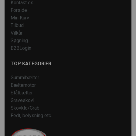
Kontakt os
Forside
Min Kurv
Tilbud
Vilkår
Søgning
B2BLogin
TOP KATEGORIER
Gummibælter
Bæltemotor
Stålbælter
Graveskovl
Skovklo/Grab
Fedt, belysning etc.