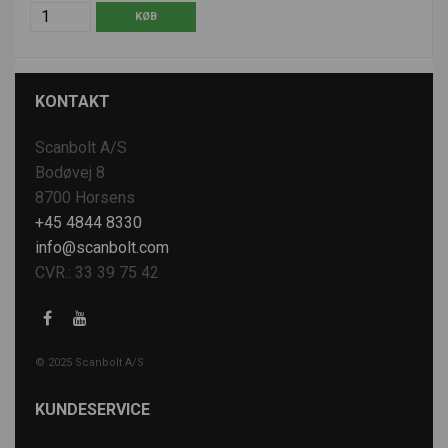
KONTAKT
Scanbolt A/S
Bodøvej 8
8700 Horsens
+45 4844 8330
info@scanbolt.com
CVR.: 33 39 75 42
© 2025 Scanbolt A/S
KUNDESERVICE