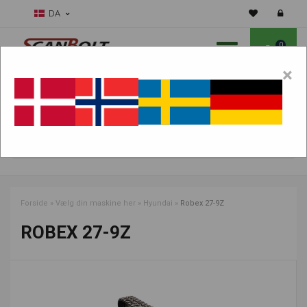
DA
0
×
Skal vi hjælpe dig med sliddele?
Vælg maskine:
FIND PRODUKTER
Forside
»
Vælg din maskine her
»
Hyundai
»
Robex 27-9Z
ROBEX 27-9Z