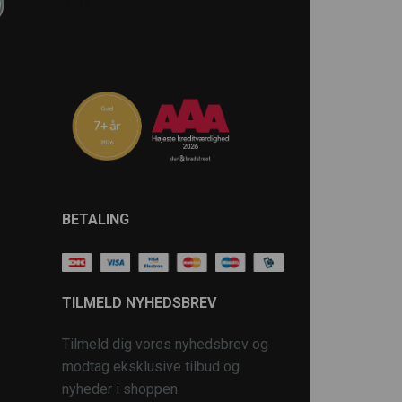
BETALING
TILMELD NYHEDSBREV
Tilmeld dig vores nyhedsbrev og
modtag eksklusive tilbud og
nyheder i shoppen.