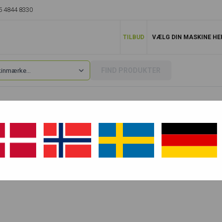
5 4844 8330
TILBUD
VÆLG DIN MASKINE HE
FIND PRODUKTER
Robex 22-7