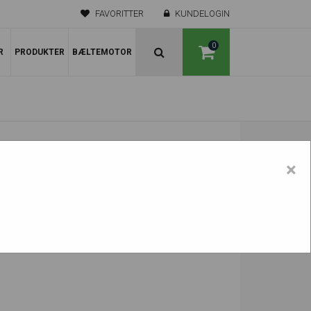
FAVORITTER
KUNDELOGIN
0
R
PRODUKTER
BÆLTEMOTOR
×