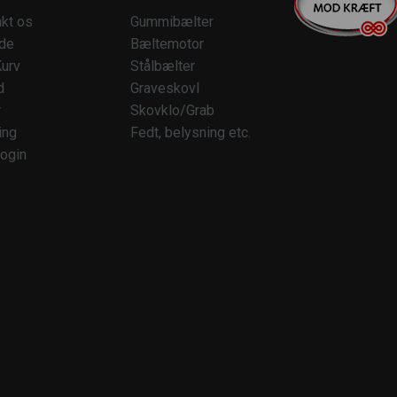
kt os
Gummibælter
ide
Bæltemotor
urv
Stålbælter
d
Graveskovl
r
Skovklo/Grab
ing
Fedt, belysning etc.
ogin