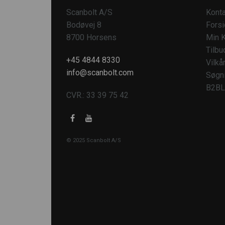
Scanbolt A/S
Konta
Bodøvej 8
Fors
8700 Horsens
Min K
Tilbu
+45 4844 8330
Vilkå
info@scanbolt.com
Søgn
B2BL
CVR.: 33 39 75 42
© 2025 Scanbolt A/S