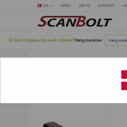
DA
VIDEO
OM OS
KONTAKT
+4
Skal vi hjælpe dig med sliddele?
Vælg maskine:
Forside
»
Vælg din maskine her
»
Hyundai
»
ROBEX 22-7