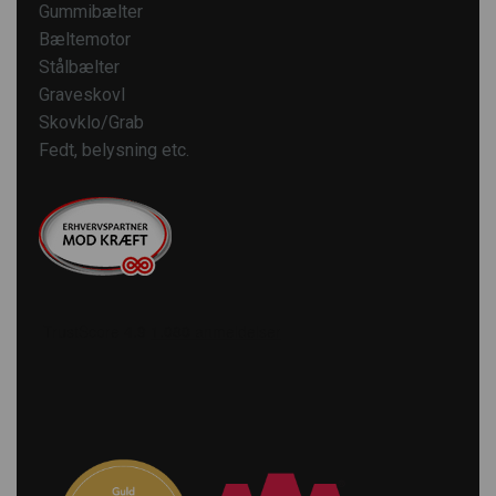
Gummibælter
Bæltemotor
Stålbælter
Graveskovl
Skovklo/Grab
Fedt, belysning etc.