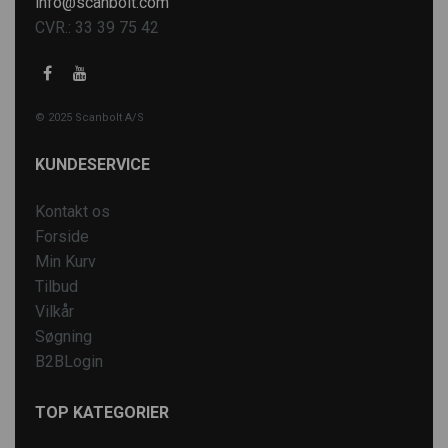
info@scanbolt.com
CVR.: 33 39 75 42
© 2025 Scanbolt A/S
KUNDESERVICE
Kontakt os
Forside
Min Kurv
Tilbud
Vilkår
Søgning
B2BLogin
TOP KATEGORIER