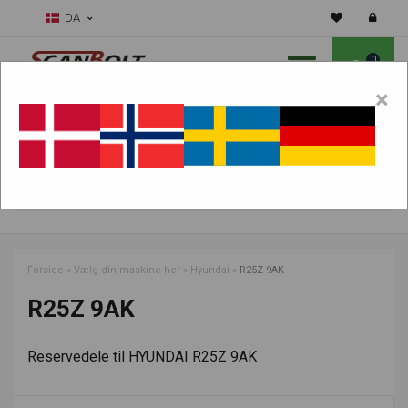
DA
0
×
Skal vi hjælpe dig med sliddele?
Vælg maskine:
FIND PRODUKTER
Forside
»
Vælg din maskine her
»
Hyundai
»
R25Z 9AK
R25Z 9AK
Reservedele til HYUNDAI R25Z 9AK