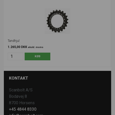
Tandhjul
1.265,00 DKK
ekskl. moms
KONTAKT
Scanbolt A/S
Bodøvej 8
8700 Horsens
+45 4844 8330