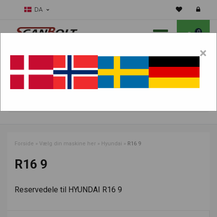
DA
0
×
Skal vi hjælpe dig med sliddele?
Vælg maskine:
FIND PRODUKTER
Forside
»
Vælg din maskine her
»
Hyundai
»
R16 9
R16 9
Reservedele til HYUNDAI R16 9