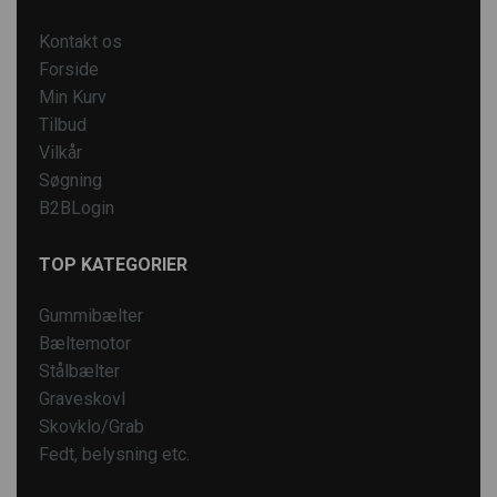
Kontakt os
Forside
Min Kurv
Tilbud
Vilkår
Søgning
B2BLogin
TOP KATEGORIER
Gummibælter
Bæltemotor
Stålbælter
Graveskovl
Skovklo/Grab
Fedt, belysning etc.