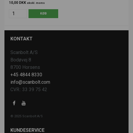
10,00 DKK
ekskl. moms
KONTAKT
Scanbolt A/S
Bodøvej 8
8700 Horsens
+45 4844 8330
info@scanbolt.com
CVR.: 33 39 75 42
© 2025 Scanbolt A/S
KUNDESERVICE