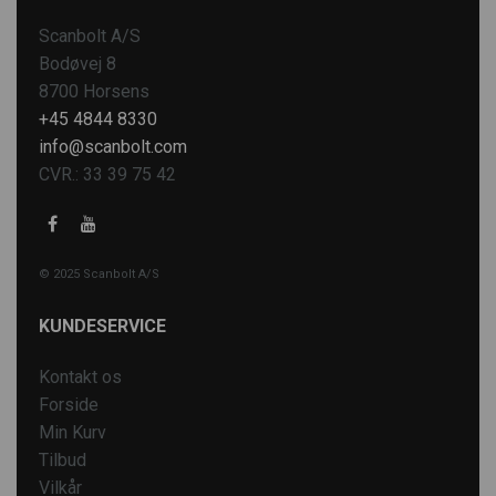
Scanbolt A/S
Bodøvej 8
8700 Horsens
+45 4844 8330
info@scanbolt.com
CVR.: 33 39 75 42
© 2025 Scanbolt A/S
KUNDESERVICE
Kontakt os
Forside
Min Kurv
Tilbud
Vilkår