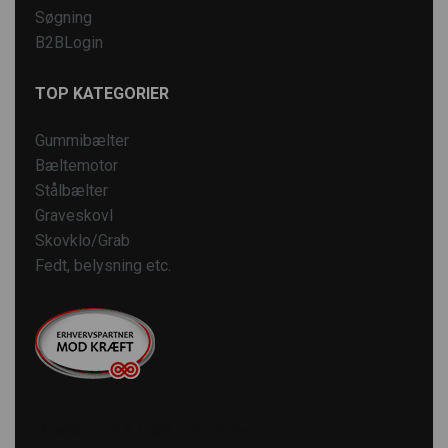
Søgning
B2BLogin
TOP KATEGORIER
Gummibælter
Bæltemotor
Stålbælter
Graveskovl
Skovklo/Grab
Fedt, belysning etc.