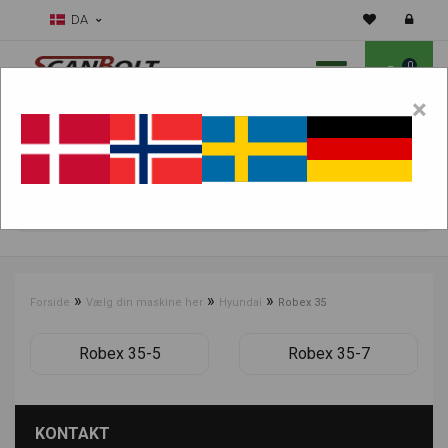
DA
0
×
Skal vi hjælpe dig med sliddele?
Vælg maskine:
FIND PRODUKTER
»
»
»
Forside
Vælg din maskine her
Hyundai
Robex 35
Robex 35-5
Robex 35-7
KONTAKT