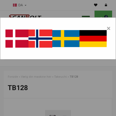
DA
0
×
Skal vi hjælpe dig med sliddele?
Vælg maskine:
FIND PRODUKTER
Forside
»
Vælg din maskine her
»
Takeuchi
»
TB128
TB128