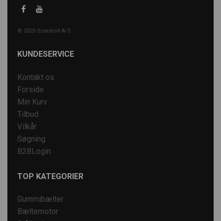
© 2025 Scanbolt A/S
KUNDESERVICE
Kontakt os
Forside
Min Kurv
Tilbud
Vilkår
Søgning
B2BLogin
TOP KATEGORIER
Gummibælter
Bæltemotor