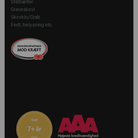
Stålbælter
Graveskovl
Skovklo/Grab
Fedt, belysning etc.