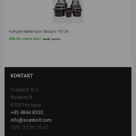
Komplet Bæltemotor Takeuchi TB128
Klik for mere info!
ekskl. moms
KONTAKT
Scanbolt A/S
Bodøvej 8
8700 Horsens
+45 4844 8330
info@scanbolt.com
CVR.: 33 39 75 42