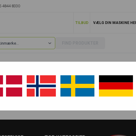
5 4844 8330
TILBUD
VÆLG DIN MASKINE HE
FIND PRODUKTER
TB25
TB25 Conventional
TB25 FR