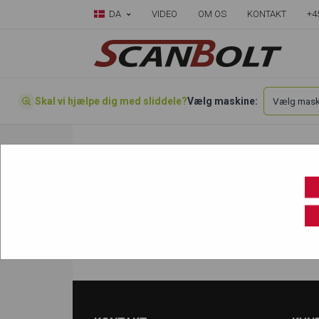
DA
VIDEO
OM OS
KONTAKT
+4
Skal vi hjælpe dig med sliddele?
Vælg maskine:
Forside
»
Vælg din maskine her
»
Takeuchi
»
TB25
TB25 Stålbælte