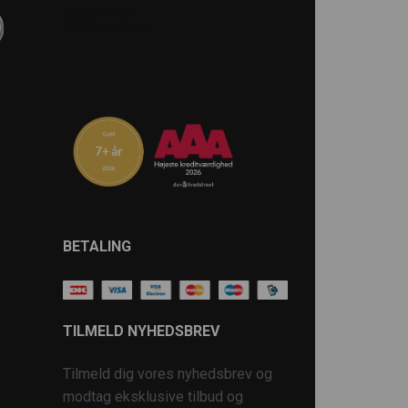
BETALING
TILMELD NYHEDSBREV
Tilmeld dig vores nyhedsbrev og
modtag eksklusive tilbud og