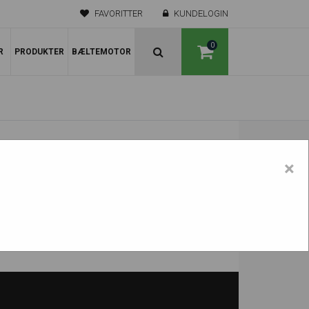
FAVORITTER
KUNDELOGIN
0
R
PRODUKTER
BÆLTEMOTOR
×
TB25 Interchange