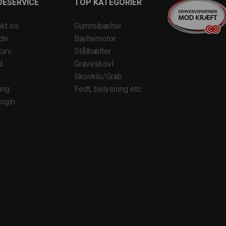
ESERVICE
TOP KATEGORIER
kt os
Gummibælter
ide
Bæltemotor
urv
Stålbælter
d
Graveskovl
r
Skovklo/Grab
ing
Fedt, belysning etc.
ogin