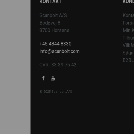
KONTAKT
KUND
Scanbolt A/S
Konta
Bodøvej 8
Fors
8700 Horsens
Min K
Tilbu
+45 4844 8330
Vilkå
info@scanbolt.com
Søgn
B2BL
CVR.: 33 39 75 42
© 2025 Scanbolt A/S