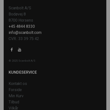
Scanbolt A/S
Bodøvej 8
8700 Horsens
+45 4844 8330
info@scanbolt.com
CVR.: 33 39 75 42
© 2025 Scanbolt A/S
KUNDESERVICE
Kontakt os
Forside
Min Kurv
Tilbud
Vilkår