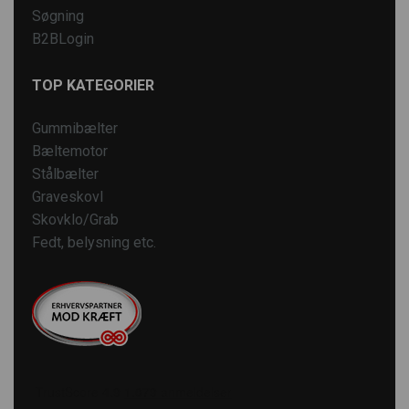
Søgning
B2BLogin
TOP KATEGORIER
Gummibælter
Bæltemotor
Stålbælter
Graveskovl
Skovklo/Grab
Fedt, belysning etc.