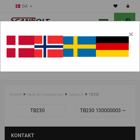
DA
0
×
Skal vi hjælpe dig med sliddele?
Vælg maskine:
FIND PRODUKTER
»
»
»
Forside
Vælg din maskine her
Takeuchi
TB230
TB230
TB230 130000003 ~
KONTAKT