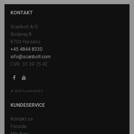
KONTAKT
Scanbolt A/S
Bodøvej 8
8700 Horsens
+45 4844 8330
info@scanbolt.com
CVR.: 33 39 75 42
© 2025 Scanbolt A/S
KUNDESERVICE
Kontakt os
Forside
Min Kurv