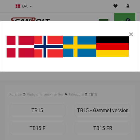
DA
0
×
Skal vi hjælpe dig med sliddele?
Vælg maskine:
FIND PRODUKTER
»
»
»
Forside
Vælg din maskine her
Takeuchi
TB15
TB15
TB15 - Gammel version
TB15 F
TB15 FR