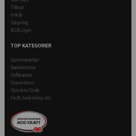
Tilbud
Vilkår
Søgning
B2BLogin
TOP KATEGORIER
Gummibælter
Bæltemotor
Stålbælter
Graveskovl
Skovklo/Grab
Fedt, belysning etc.