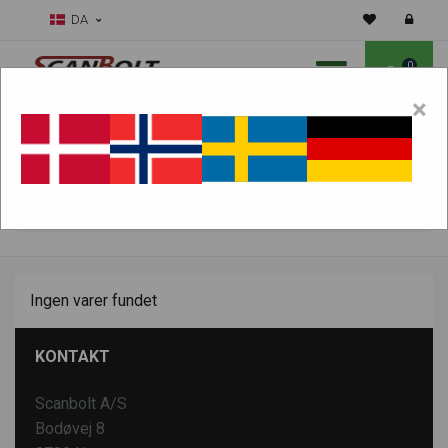
DA
0
×
Skal vi hjælpe dig med sliddele?
Vælg maskine:
FIND PRODUKTER
Ingen varer fundet
KONTAKT
Scanbolt A/S
Bodøvej 8