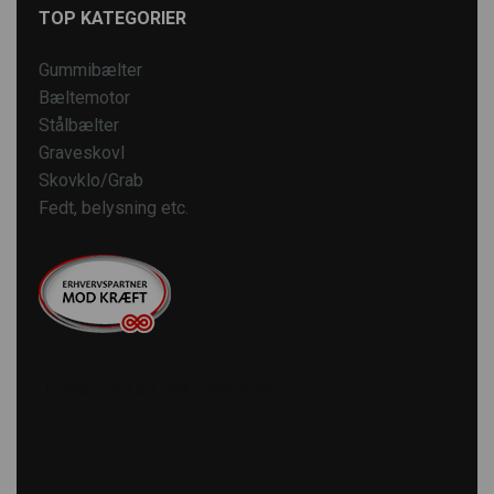
TOP KATEGORIER
Gummibælter
Bæltemotor
Stålbælter
Graveskovl
Skovklo/Grab
Fedt, belysning etc.