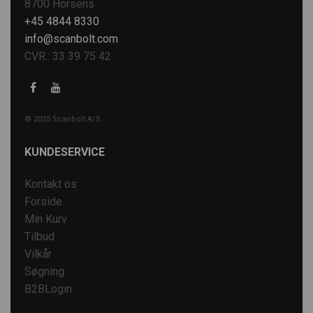
8700 Horsens
+45 4844 8330
info@scanbolt.com
CVR.: 33 39 75 42
© 2025 Scanbolt A/S
KUNDESERVICE
Kontakt os
Forside
Min Kurv
Tilbud
Vilkår
Søgning
B2BLogin