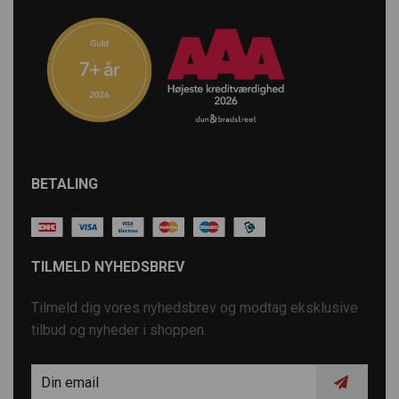
BETALING
TILMELD NYHEDSBREV
Tilmeld dig vores nyhedsbrev og modtag eksklusive
tilbud og nyheder i shoppen.