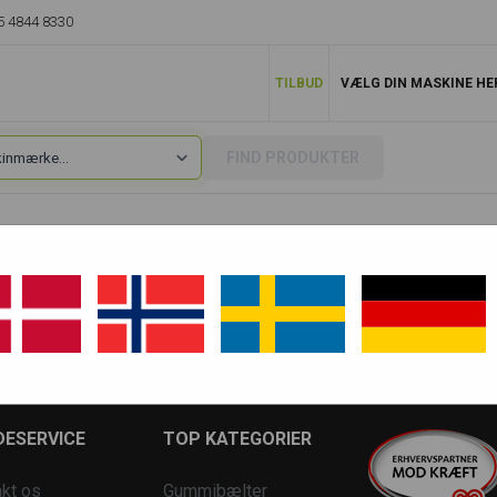
5 4844 8330
TILBUD
VÆLG DIN MASKINE HE
FIND PRODUKTER
TB135
TB135 13510004 ~
ESERVICE
TOP KATEGORIER
kt os
Gummibælter