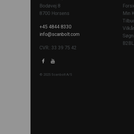
Bodøvej 8
Fors
8700 Horsens
Min K
Tilbu
+45 4844 8330
Vilkå
info@scanbolt.com
Søgn
B2BL
CVR.: 33 39 75 42
© 2025 Scanbolt A/S