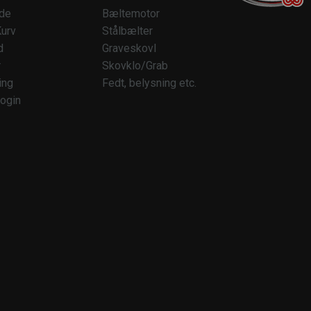
ide
Bæltemotor
urv
Stålbælter
d
Graveskovl
r
Skovklo/Grab
ing
Fedt, belysning etc.
ogin