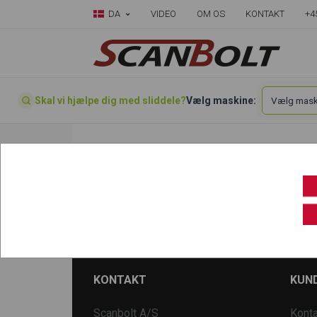
DA
VIDEO
OM OS
KONTAKT
+4
Skal vi hjælpe dig med sliddele?
Vælg maskine:
Forside
»
Vælg din maskine her
»
Takeuchi
»
TB135
KONTAKT
KUND
Scanbolt A/S
Konta