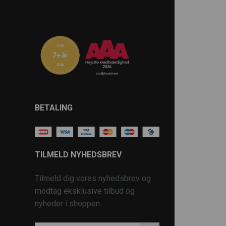
BETALING
TILMELD NYHEDSBREV
Tilmeld dig vores nyhedsbrev og
modtag eksklusive tilbud og
nyheder i shoppen.