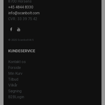
8700 Horsens
+45 4844 8330
info@scanbolt.com
CVR.: 33 39 75 42
© 2025 Scanbolt A/S
KUNDESERVICE
Kontakt os
Forside
Min Kurv
Tilbud
Vilkår
Søgning
B2BLogin