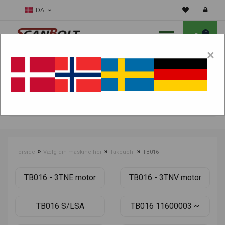
DA
0
×
Skal vi hjælpe dig med sliddele?
Vælg maskine:
FIND PRODUKTER
»
»
»
Forside
Vælg din maskine her
Takeuchi
TB016
TB016 - 3TNE motor
TB016 - 3TNV motor
TB016 S/LSA
TB016 11600003 ~