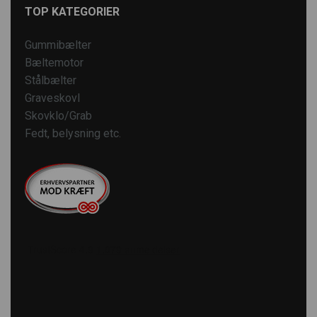
TOP KATEGORIER
Gummibælter
Bæltemotor
Stålbælter
Graveskovl
Skovklo/Grab
Fedt, belysning etc.