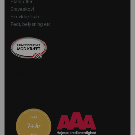
Stålbælter
Graveskovl
Skovklo/Grab
Fedt, belysning etc.