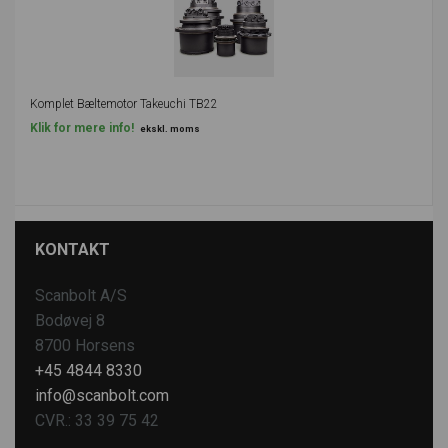
Komplet Bæltemotor Takeuchi TB22
Klik for mere info!
ekskl. moms
KONTAKT
Scanbolt A/S
Bodøvej 8
8700 Horsens
+45 4844 8330
info@scanbolt.com
CVR.: 33 39 75 42