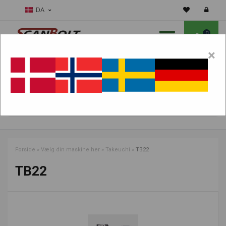
DA
0
×
Skal vi hjælpe dig med sliddele?
Vælg maskine:
FIND PRODUKTER
Forside
»
Vælg din maskine her
»
Takeuchi
»
TB22
TB22