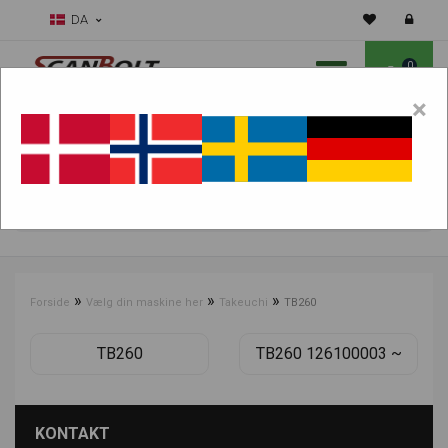
DA
0
×
Skal vi hjælpe dig med sliddele?
Vælg maskine:
FIND PRODUKTER
»
»
»
Forside
Vælg din maskine her
Takeuchi
TB260
TB260
TB260 126100003 ~
KONTAKT