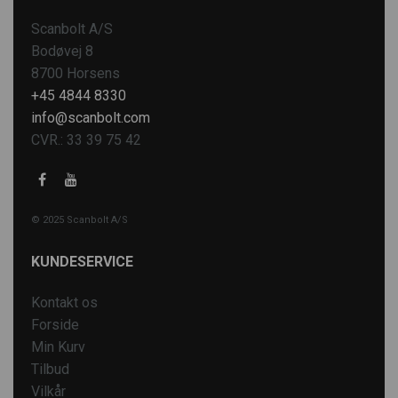
Scanbolt A/S
Bodøvej 8
8700 Horsens
+45 4844 8330
info@scanbolt.com
CVR.: 33 39 75 42
© 2025 Scanbolt A/S
KUNDESERVICE
Kontakt os
Forside
Min Kurv
Tilbud
Vilkår