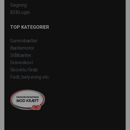
Søgning
B2BLogin
TOP KATEGORIER
Gummibælter
Bæltemotor
Stålbælter
Graveskovl
Skovklo/Grab
Fedt, belysning etc.