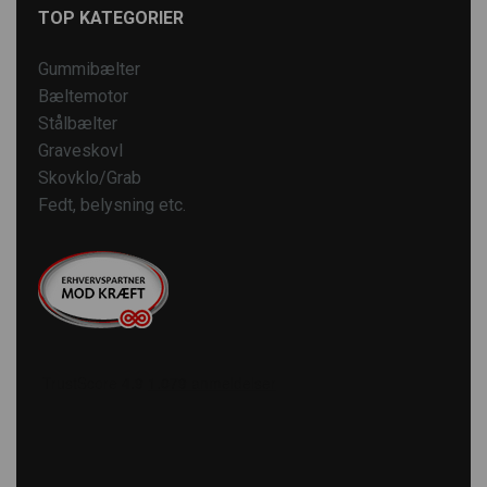
TOP KATEGORIER
Gummibælter
Bæltemotor
Stålbælter
Graveskovl
Skovklo/Grab
Fedt, belysning etc.