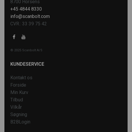
8700 Horsens
+45 4844 8330
info@scanbolt.com
CVR.: 33 39 75 42
© 2025 Scanbolt A/S
KUNDESERVICE
Kontakt os
Forside
Min Kurv
Tilbud
Vilkår
Søgning
B2BLogin