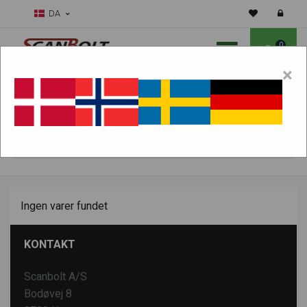
DA
0
×
Skal vi hjælpe dig med sliddele?
Vælg maskine:
FIND PRODUKTER
Ingen varer fundet
KONTAKT
Scanbolt A/S
Bodøvej 8