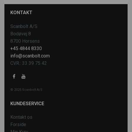
KONTAKT
Scanbolt A/S
Bodøvej 8
8700 Horsens
+45 4844 8330
info@scanbolt.com
CVR.: 33 39 75 42
© 2025 Scanbolt A/S
KUNDESERVICE
Kontakt os
Forside
Min Kurv