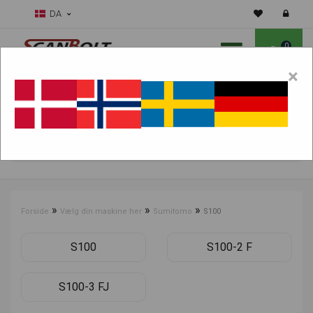
DA
0
×
Skal vi hjælpe dig med sliddele?
Vælg maskine:
FIND PRODUKTER
»
»
»
Forside
Vælg din maskine her
Sumitomo
S100
S100
S100-2 F
S100-3 FJ