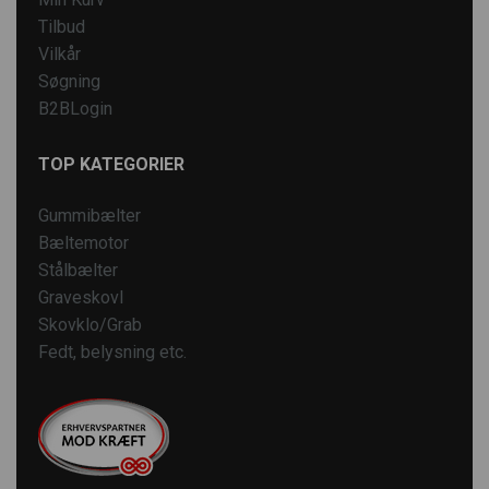
Tilbud
Vilkår
Søgning
B2BLogin
TOP KATEGORIER
Gummibælter
Bæltemotor
Stålbælter
Graveskovl
Skovklo/Grab
Fedt, belysning etc.