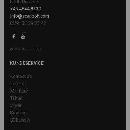
8700 Horsens
+45 4844 8330
info@scanbolt.com
CVR.: 33 39 75 42
© 2025 Scanbolt A/S
KUNDESERVICE
Kontakt os
Forside
Min Kurv
Tilbud
Vilkår
Søgning
B2BLogin