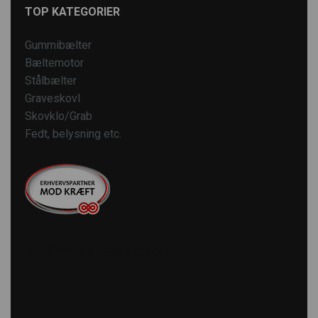
TOP KATEGORIER
Gummibælter
Bæltemotor
Stålbælter
Graveskovl
Skovklo/Grab
Fedt, belysning etc.