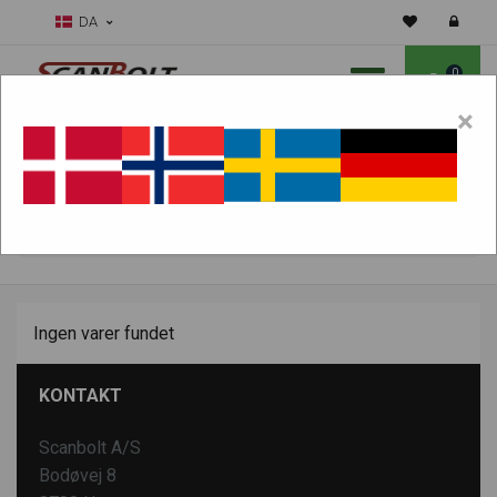
DA
0
×
Skal vi hjælpe dig med sliddele?
Vælg maskine:
FIND PRODUKTER
Ingen varer fundet
KONTAKT
Scanbolt A/S
Bodøvej 8