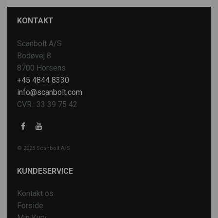
KONTAKT
Scanbolt A/S
Bodøvej 8
8700 Horsens
+45 4844 8330
info@scanbolt.com
CVR.: 33 39 75 42
© 2025 Scanbolt A/S
KUNDESERVICE
Kontakt os
Forside
Min Kurv