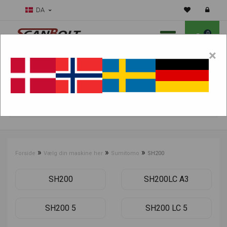
DA
0
×
Skal vi hjælpe dig med sliddele?
Vælg maskine:
FIND PRODUKTER
»
»
»
Forside
Vælg din maskine her
Sumitomo
SH200
SH200
SH200LC A3
SH200 5
SH200 LC 5