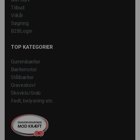
Tilbud
Vilkår
Søgning
B2BLogin
TOP KATEGORIER
Gummibælter
Bæltemotor
Stålbælter
Graveskovl
Skovklo/Grab
Fedt, belysning etc.