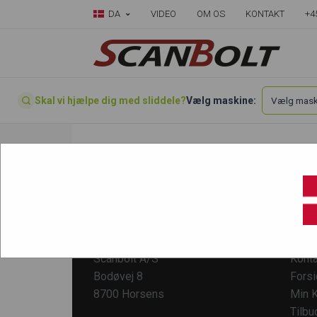
DA
VIDEO
OM OS
KONTAKT
+4
Skal vi hjælpe dig med sliddele?
Vælg maskine:
Ingen varer fundet
KONTAKT
KUND
Scanbolt A/S
Konta
Bodøvej 8
Fors
8700 Horsens
Min K
Tilbu