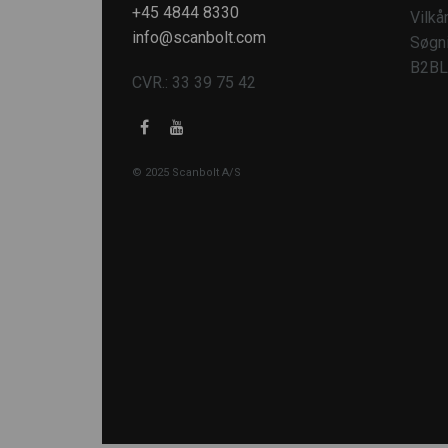
+45 4844 8330
Vilkå
info@scanbolt.com
Søgn
B2BL
CVR.: 33 39 75 42
© 2025 Scanbolt A/S