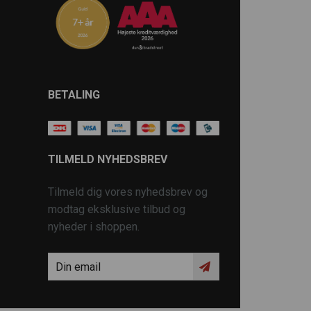
BETALING
TILMELD NYHEDSBREV
Tilmeld dig vores nyhedsbrev og
modtag eksklusive tilbud og
nyheder i shoppen.