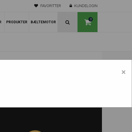
FAVORITTER
KUNDELOGIN
0
R
PRODUKTER
BÆLTEMOTOR
×