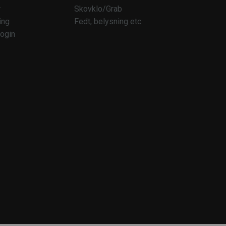
r
Skovklo/Grab
ing
Fedt, belysning etc.
ogin