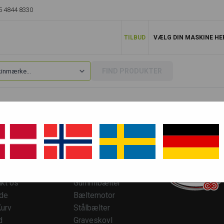
5 4844 8330
TILBUD
VÆLG DIN MASKINE HE
FIND PRODUKTER
ESERVICE
TOP KATEGORIER
kt os
Gummibælter
ide
Bæltemotor
urv
Stålbælter
d
Graveskovl