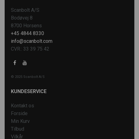
Scanbolt A/S
Bodøvej 8
8700 Horsens
+45 4844 8330
info@scanbolt.com
CVR.: 33 39 75 42
© 2025 Scanbolt A/S
KUNDESERVICE
Kontakt os
Forside
Min Kurv
Tilbud
Vilkår