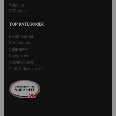
Søgning
B2BLogin
TOP KATEGORIER
Gummibælter
Bæltemotor
Stålbælter
Graveskovl
Skovklo/Grab
Fedt, belysning etc.