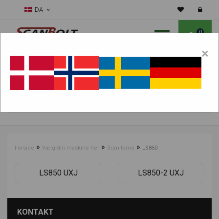
DA
0
×
Skal vi hjælpe dig med sliddele?
Vælg maskine:
FIND PRODUKTER
»
»
»
Forside
Vælg din maskine her
Sumitomo
LS850
LS850 UXJ
LS850-2 UXJ
KONTAKT