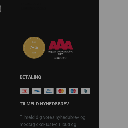
BETALING
TILMELD NYHEDSBREV
Tilmeld dig vores nyhedsbrev og
modtag eksklusive tilbud og