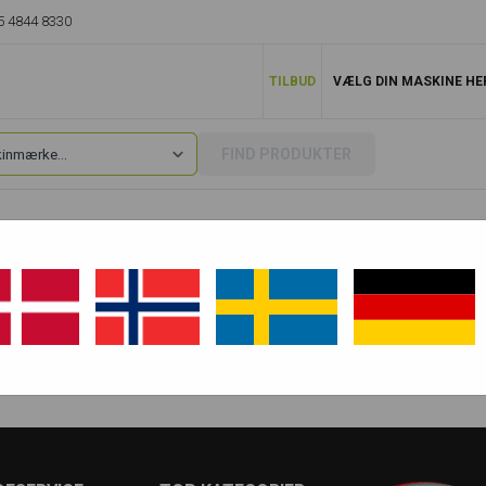
5 4844 8330
TILBUD
VÆLG DIN MASKINE HE
FIND PRODUKTER
»
SH75
SH75 U
SH75 URG
SH75-2 XU
SH75-3 XU