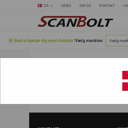
DA
VIDEO
OM OS
KONTAKT
+4
Skal vi hjælpe dig med sliddele?
Vælg maskine:
Forside
»
Vælg din maskine her
»
Sumitomo
SH75
SH75-2 X