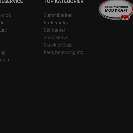
ESERVICE
TOP KATEGORIER
kt os
Gummibælter
ide
Bæltemotor
urv
Stålbælter
d
Graveskovl
r
Skovklo/Grab
ing
Fedt, belysning etc.
ogin