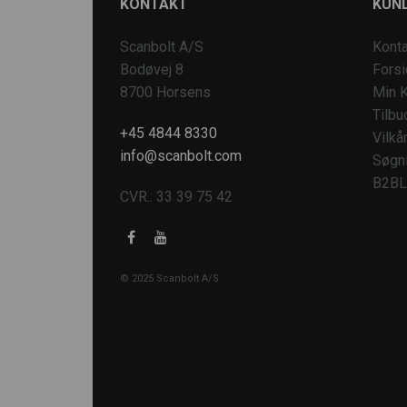
KONTAKT
KUND
Scanbolt A/S
Konta
Bodøvej 8
Fors
8700 Horsens
Min K
Tilbu
+45 4844 8330
Vilkå
info@scanbolt.com
Søgn
B2BL
CVR.: 33 39 75 42
© 2025 Scanbolt A/S