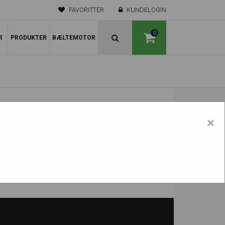
FAVORITTER
KUNDELOGIN
0
R
PRODUKTER
BÆLTEMOTOR
×
SH75-2 U