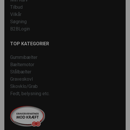
Tilbud
Vilkår
Søgning
B2BLogin
TOP KATEGORIER
Gummibælter
Bæltemotor
Stålbælter
Graveskovl
Skovklo/Grab
Fedt, belysning etc.