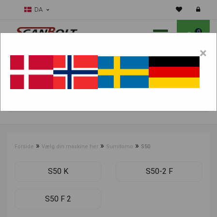
DA
0
×
Skal vi hjælpe dig med sliddele?
Vælg maskine:
FIND PRODUKTER
»
»
»
Forside
Vælg din maskine her
Sumitomo
S50
S50 K
S50-2 F
S50 F 2