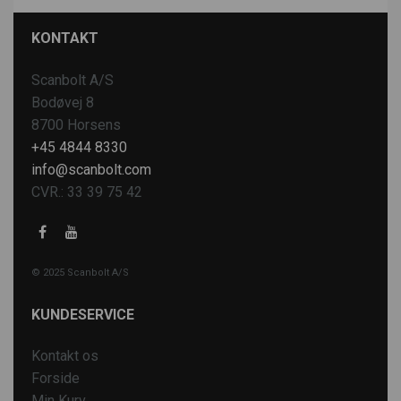
KONTAKT
Scanbolt A/S
Bodøvej 8
8700 Horsens
+45 4844 8330
info@scanbolt.com
CVR.: 33 39 75 42
© 2025 Scanbolt A/S
KUNDESERVICE
Kontakt os
Forside
Min Kurv