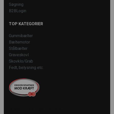
Søgning
B2BLogin
TOP KATEGORIER
Gummibælter
Bæltemotor
Stålbælter
Graveskovl
Skovklo/Grab
Fedt, belysning etc.