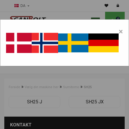
DA
0
×
Skal vi hjælpe dig med sliddele?
Vælg maskine:
FIND PRODUKTER
»
»
»
Forside
Vælg din maskine her
Sumitomo
SH25
SH25 J
SH25 JX
KONTAKT