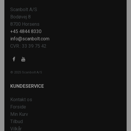
Scanbolt A/S
Bodøvej 8
8700 Horsens
+45 4844 8330
info@scanbolt.com
CVR.: 33 39 75 42
© 2025 Scanbolt A/S
KUNDESERVICE
Kontakt os
Forside
Min Kurv
Tilbud
Vilkår